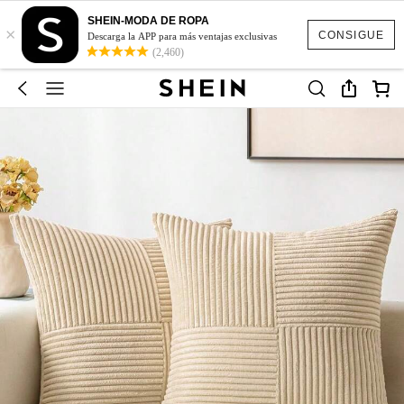
SHEIN-MODA DE ROPA
×
CONSIGUE
Descarga la APP para más ventajas exclusivas
(2,460)