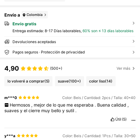
Envío a
Colombia
Envío gratis
Entrega estimada:
8-17 Días laborables,
60% son ≤ 13 días laborables
Devoluciones aceptadas
Pagos seguros · Protección de privacidad
4,90
(500+)
Ver más
lo volveré a comprar
(5)
suave
(100+)
color liso
(14)
m***0
Color: Beis / Cantidad: 2pcs / Talla: 40*40
Hermosos
,
mejor
de
lo
que
me
esperaba
.
Buena
calidad
,
suaves
y
el
cierre
muy
bello
y
sutil
.
Útil
(5)
y***a
Color: Beis / Cantidad: 1Pcs / Talla: 30*50