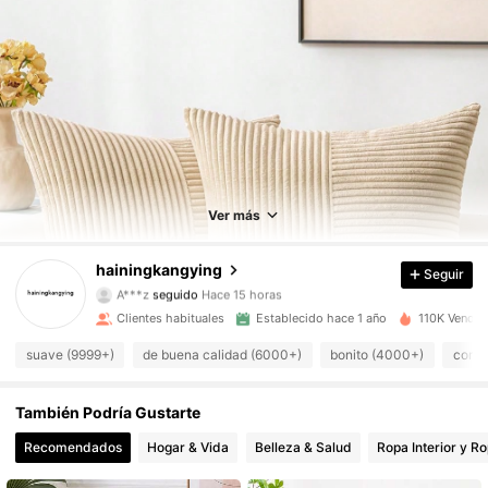
Ver más
3.2K Seguidores
4,93
hainingkangying
Seguir
A***z
seguido
Hace 15 horas
r***6
está navegando
Clientes habituales
Establecido hace 1 año
110K Vendid
3.2K Seguidores
4,93
suave (9999+)
de buena calidad (6000+)
bonito (4000+)
como 
3.2K Seguidores
4,93
También Podría Gustarte
Recomendados
Hogar & Vida
Belleza & Salud
Ropa Interior y R
3.2K Seguidores
4,93