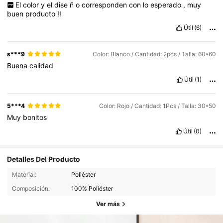
El
color
y
el
dise
ñ
o
corresponden
con
lo
esperado
,
muy
buen
producto
!!
Útil
(6)
s***9
Color: Blanco / Cantidad: 2pcs / Talla: 60*60
Buena
calidad
Útil
(1)
5***4
Color: Rojo / Cantidad: 1Pcs / Talla: 30*50
Muy
bonitos
Útil
(0)
Detalles Del Producto
Material:
Poliéster
Composición:
100% Poliéster
Ver más