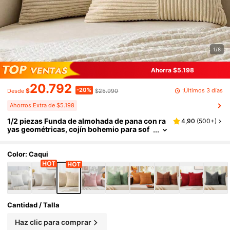
1/8
Ahorra $5.198
20.792
-20%
¡Últimos 3 días
$
$25.990
Desde
Ahorros Extra de $5.198
1/2 piezas Funda de almohada de pana con ra
4,90
(
500+
)
yas geométricas, cojín bohemio para sof
á, funda de almohada decorativa, para sof
á, oficina, sala de estar
Color: Caqui
Cantidad / Talla
Haz clic para comprar