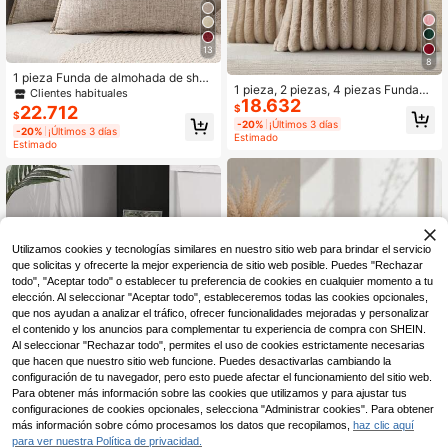
13
8
1 pieza Funda de almohada de sher
1 pieza, 2 piezas, 4 piezas Fundas
pa suave y cómoda, beige (sin relle
Clientes habituales
18.632
decorativas de almohada suaves y
no), tela esponjosa con bordes cosi
$
22.712
$
acogedoras de piel sintética a raya
dos, adecuada para sofá, cama, pri
-20%
¡Últimos 3 días
s, Funda de almohada de terciopelo
-20%
¡Últimos 3 días
mavera/verano
Estimado
para sofá y sillón
Estimado
Utilizamos cookies y tecnologías similares en nuestro sitio web para brindar el servicio
que solicitas y ofrecerte la mejor experiencia de sitio web posible. Puedes "Rechazar
todo", "Aceptar todo" o establecer tu preferencia de cookies en cualquier momento a tu
elección. Al seleccionar "Aceptar todo", estableceremos todas las cookies opcionales,
que nos ayudan a analizar el tráfico, ofrecer funcionalidades mejoradas y personalizar
el contenido y los anuncios para complementar tu experiencia de compra con SHEIN.
Al seleccionar "Rechazar todo", permites el uso de cookies estrictamente necesarias
que hacen que nuestro sitio web funcione. Puedes desactivarlas cambiando la
configuración de tu navegador, pero esto puede afectar el funcionamiento del sitio web.
Para obtener más información sobre las cookies que utilizamos y para ajustar tus
configuraciones de cookies opcionales, selecciona "Administrar cookies". Para obtener
29
más información sobre cómo procesamos los datos que recopilamos,
haz clic aquí
20
Ahorro de $3.598
para ver nuestra Política de privacidad.