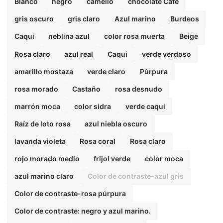
Blanco
negro
camello
chocolate Cafe
gris oscuro
gris claro
Azul marino
Burdeos
Caqui
neblina azul
color rosa muerta
Beige
Rosa claro
azul real
Caqui
verde verdoso
amarillo mostaza
verde claro
Púrpura
rosa morado
Castaño
rosa desnudo
marrón moca
color sidra
verde caqui
Raíz de loto rosa
azul niebla oscuro
lavanda violeta
Rosa coral
Rosa claro
rojo morado medio
frijol verde
color moca
azul marino claro
Color de contraste-azul gris
Color de contraste-rosa púrpura
Color de contraste: negro y azul marino.