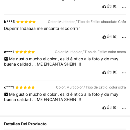
Útil
(0)
b***5
Color: Multicolor / Tipo de Estilo: chocolate Cafe
Duperrr
lindaaaa
me
encanta
el
colorrrrr
Útil
(0)
c***1
Color: Multicolor / Tipo de Estilo: color moca
Me
gust
ó
mucho
el
color
,
es
id
é
ntico
a
la
foto
y
de
muy
buena
calidad
...
ME
ENCANTA
SHEIN
!!!
Útil
(0)
c***1
Color: Multicolor / Tipo de Estilo: color sidra
Me
gust
ó
mucho
el
color
,
es
id
é
ntico
a
la
foto
y
de
muy
buena
calidad
...
ME
ENCANTA
SHEIN
!!!
Útil
(0)
Detalles Del Producto