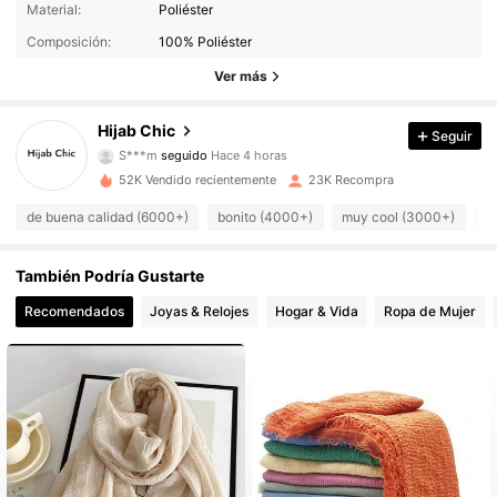
Material:
Poliéster
Composición:
100% Poliéster
Ver más
5K Seguidores
4,92
Hijab Chic
Seguir
S***m
seguido
Hace 4 horas
x***2
está navegando
5K Seguidores
4,92
52K Vendido recientemente
23K Recompra
de buena calidad (6000+)
bonito (4000+)
muy cool (3000+)
b
5K Seguidores
4,92
También Podría Gustarte
5K Seguidores
4,92
Recomendados
Joyas & Relojes
Hogar & Vida
Ropa de Mujer
5K Seguidores
4,92
5K Seguidores
4,92
5K Seguidores
4,92
5K Seguidores
4,92