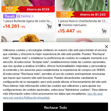
28
Ahorro de $129
Ahorro de $1.343
Fashite
1 pieza Bufanda ligera de color liso
1 pieza Nuevo chal/bufanda de 120
elegante y casual para mujer, versá
g de unicolor de imitación de lino co
Clientes habituales
14.261
$
-1%
til para uso diario, playa, protección
n borlas, regalo de viaje, envoltura
15.447
solar, primavera/otoño para vestir, e
de punto de bambú para mujeres
$
-8%
stética
Utilizamos cookies y tecnologías similares en nuestro sitio web para brindar el servicio
que solicitas y ofrecerte la mejor experiencia de sitio web posible. Puedes "Rechazar
todo", "Aceptar todo" o establecer tu preferencia de cookies en cualquier momento a tu
elección. Al seleccionar "Aceptar todo", estableceremos todas las cookies opcionales,
que nos ayudan a analizar el tráfico, ofrecer funcionalidades mejoradas y personalizar
el contenido y los anuncios para complementar tu experiencia de compra con SHEIN.
Al seleccionar "Rechazar todo", permites el uso de cookies estrictamente necesarias
que hacen que nuestro sitio web funcione. Puedes desactivarlas cambiando la
configuración de tu navegador, pero esto puede afectar el funcionamiento del sitio web.
Para obtener más información sobre las cookies que utilizamos y para ajustar tus
configuraciones de cookies opcionales, selecciona "Administrar cookies". Para obtener
más información sobre cómo procesamos los datos que recopilamos,
haz clic aquí
para ver nuestra Política de privacidad.
8
22
Rechazar Todo
1 pieza Nuevo Pañuelo/Chal de pun