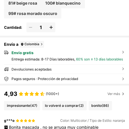
81# beige rosa
100# blanquecino
99# rosa morado oscuro
Cantidad:
Envío a
Colombia
Envío gratis
Entrega estimada:
8-17 Días laborables,
60% son ≤ 13 días laborables
Devoluciones aceptadas
Pagos seguros · Protección de privacidad
4,93
(1000+)
Ver más
impresionante
(47)
lo volveré a comprar
(2)
bonito
(86)
g***o
Color: Multicolor / Tipo de Estilo: naranja
Bonita
mascada
,
no
se
arruga
muy
combinable