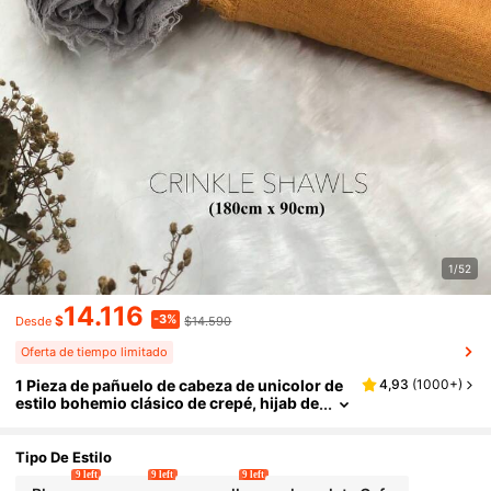
1/52
14.116
-3%
$
$14.590
Desde
Oferta de tiempo limitado
1 Pieza de pañuelo de cabeza de unicolor de
4,93
(
1000+
)
estilo bohemio clásico de crepé, hijab de
talla grande sencillo, pañuelo para la cab
eza/chal de mujer para todo el año
Tipo De Estilo
9 left
9 left
9 left