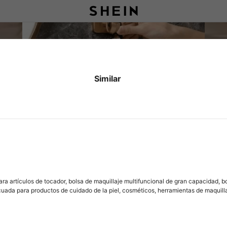
Similar
ra artículos de tocador, bolsa de maquillaje multifuncional de gran capacidad,
ecuada para productos de cuidado de la piel, cosméticos, herramientas de maquillaj
mitorio, almacenamiento en baño, regalos de Halloween, Navidad, cumpleaños y r