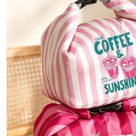
c***8
hermosooo
m
encantoooooooo
jijijjjjjj
l***m
Zipper
is
damage