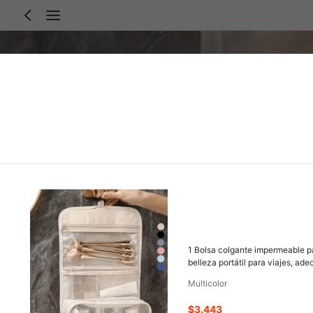
1 Bolsa colgante impermeable pa
belleza portátil para viajes, ad
negocios, almacenamiento en dor
Multicolor
esencial
$3.443