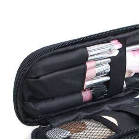
1.9K Seguidores
4,89
Youth Halo
a***2
pagó
Hace 1 día
4***q
seguido
Hace 1 día
1.9K Seguidores
4,89
28K Vendido recientement
Seguir
1.9K Seguidores
4,89