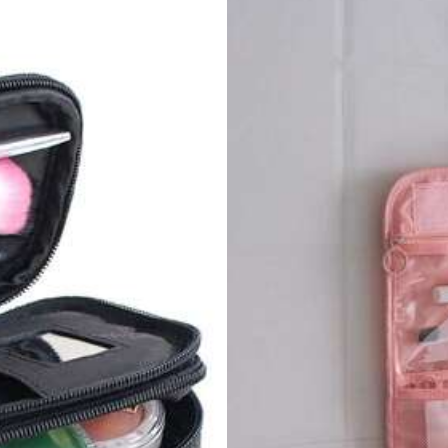
Ver más
e
3.5K Recompra