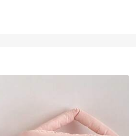
1/15
¡Últimos 2 días
macenamiento de brochas de maquillaje de PV
4,42
(
7
)
je, artículos de tocador, adecuada para
 cumpleaños y regalos para damas, bols
l marino
azul claro