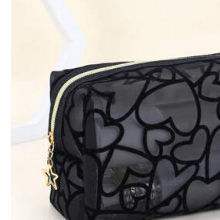
Cantidad:
Envío a
Colombia
Envío gratis
Entrega estimada:
8-17 Días laborables,
60% son ≤ 13 días labor
Devoluciones aceptadas
Pagos seguros · Protección de privacidad