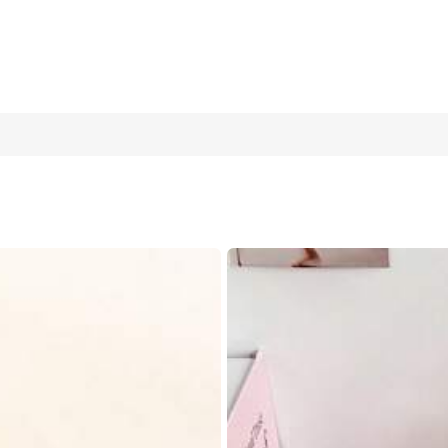
olsa de maquillaje multifuncional de gran capacidad, bolsa de al
ductos de cuidado de la piel, cosméticos, herramientas de maquilla
rmitorio, almacenamiento en baño, regalos de Halloween, Navidad,
Blanco
gris
Azu