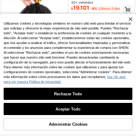
aquete, trenzas Yankee Twist de pri
50+ vendidos
mavera con pasión con extremos ri
19.101
$
-9%
¡Últimos 3 días
zados, cabello de trenzado de ganc
hillo sintético pre-enrollado
Utilizamos cookies y tecnologías similares en nuestro sitio web para brindar el servicio
que solicitas y ofrecerte la mejor experiencia de sitio web posible. Puedes "Rechazar
todo", "Aceptar todo" o establecer tu preferencia de cookies en cualquier momento a tu
elección. Al seleccionar "Aceptar todo", estableceremos todas las cookies opcionales,
que nos ayudan a analizar el tráfico, ofrecer funcionalidades mejoradas y personalizar
el contenido y los anuncios para complementar tu experiencia de compra con SHEIN.
Al seleccionar "Rechazar todo", permites el uso de cookies estrictamente necesarias
que hacen que nuestro sitio web funcione. Puedes desactivarlas cambiando la
configuración de tu navegador, pero esto puede afectar el funcionamiento del sitio web.
Para obtener más información sobre las cookies que utilizamos y para ajustar tus
configuraciones de cookies opcionales, selecciona "Administrar cookies". Para obtener
más información sobre cómo procesamos los datos que recopilamos,
haz clic aquí
8/10/12 pulgadas Trenzas de Marle
para ver nuestra Política de privacidad.
13.390
y suaves y esponjosas, trenzas afri
$
1 paquete de 50g de cabello afro riz
canas de ganchillo elásticas, trenza
ado marrón de 12/16 pulgadas para
s de giro de Marley sintéticas, cabel
#2 Más vendidos
en Rizado rizado Extensiones sintéticas
Rechazar Todo
extensiones de trenzas de dreadloc
lo de trenzado a granel, trenzas cor
200+ vendidos
ks, trenzas de primavera suaves pa
tas, trenzas de Marley, adecuadas
23.456
$
ra reparar locs, micro trenzas/trenz
para mujeres africanas, edición de
as de Marley, cabello sintético para
Aceptar Todo
-5%
¡Últimos 3 días
Año Nuevo
mujeres y hombres
Administrar Cookies
AÑADIR A LA BOLSA
¡8% DE DESCUENTO!