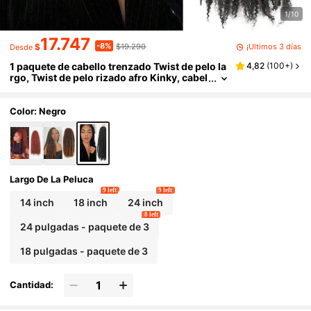
1/10
17.747
-8%
¡Últimos 3 días
$
$19.290
Desde
1 paquete de cabello trenzado Twist de pelo la
4,82
(
100+
)
rgo, Twist de pelo rizado afro Kinky, cabel
lo sintético de extensión de Twist Crochet
Marley
Color: Negro
Largo De La Peluca
9 left
9 left
14 inch
18 inch
24 inch
8 left
24 pulgadas - paquete de 3
18 pulgadas - paquete de 3
Cantidad: