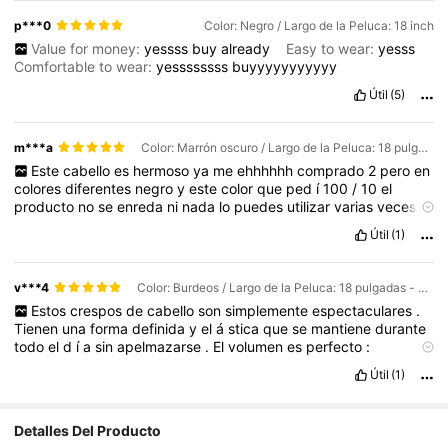
p***0
Color: Negro / Largo de la Peluca: 18 inch
Value for money:
yessss
buy
already
Easy to wear:
yesss
Comfortable to wear:
yessssssss
buyyyyyyyyyyy
Útil
(5)
m***a
Color: Marrón oscuro / Largo de la Peluca: 18 pulgadas - paquete de 3
Este
cabello
es
hermoso
ya
me
ehhhhhh
comprado
2
pero
en
colores
diferentes
negro
y
este
color
que
ped
í
100
/
10
el
producto
no
se
enreda
ni
nada
lo
puedes
utilizar
varias
veces
por
q
lo
puedes
lavar
y
utilizar
despu
é
s
lo
lavas
con
los
Útil
(1)
productos
que
te
lavas
tu
cabeza
y
ya
est
á
v***4
Color: Burdeos / Largo de la Peluca: 18 pulgadas - paquete de 3
Estos
crespos
de
cabello
son
simplemente
espectaculares
.
Tienen
una
forma
definida
y
el
á
stica
que
se
mantiene
durante
todo
el
d
í
a
sin
apelmazarse
.
El
volumen
es
perfecto
:
suficiente
para
lucir
con
presencia
,
pero
sin
sentirse
pesado
.
Útil
(1)
La
textura
es
suave
y
natural
al
tacto
,
y
su
aspecto
da
vida
y
movimiento
al
peinado
.
Son
muy
f
á
ciles
de
peinar
y
mantener
,
lo
cual
los
hace
ideales
tanto
para
uso
diario
como
para
Detalles Del Producto
ocasiones
especiales
.
Le
dan
al
look
un
toque
fresco
,
alegre
y