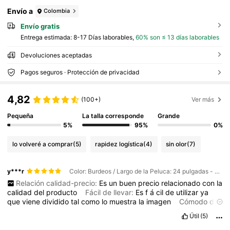
Envío a
Colombia
Envío gratis
Entrega estimada:
8-17 Días laborables,
60% son ≤ 13 días laborables
Devoluciones aceptadas
Pagos seguros · Protección de privacidad
4,82
(100+)
Ver más
Pequeña
La talla corresponde
Grande
5%
95%
0%
lo volveré a comprar
(5)
rapidez logística
(4)
sin olor
(7)
y***r
Color: Burdeos / Largo de la Peluca: 24 pulgadas - paquete de 3
Relación calidad-precio:
Es
un
buen
precio
relacionado
con
la
calidad
del
producto
Fácil de llevar:
Es
f
á
cil
de
utilizar
ya
que
viene
dividido
tal
como
lo
muestra
la
imagen
Cómodo de
llevar:
El
m
á
s
largo
llega
aproximadamente
debajo
de
la
Útil
(5)
cintura
en
una
persona
que
mida
1
.
65
cm