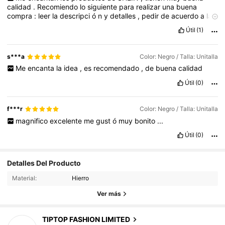
calidad
.
Recomiendo
lo
siguiente
para
realizar
una
buena
compra
:
leer
la
descripci
ó
n
y
detalles
,
pedir
de
acuerdo
a
la
gu
í
a
de
tallas
de
cada
producto
y
revisar
las
rese
ñ
as
,
ah
í
Útil
(1)
encontrar
á
s
fotos
y
comentarios
reales
.
s***a
Color: Negro / Talla: Unitalla
Me
encanta
la
idea
,
es
recomendado
,
de
buena
calidad
Útil
(0)
f***r
Color: Negro / Talla: Unitalla
magnifico
excelente
me
gust
ó
muy
bonito
...
Útil
(0)
Detalles Del Producto
Material:
Hierro
Ver más
12K Seguidores
4,86
TIPTOP FASHION LIMITED
5***9
pagó
Hace 1 día