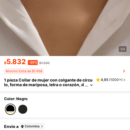
1/4
5.832
-20%
$
$7.290
Ahorros Extra de $1.458
1 pieza Collar de mujer con colgante de círcu
4,95
(
1000+
)
lo, forma de mariposa, letra o corazón, d
e terciopelo negro con diseño minimalist
a y elegante, como regalo para Día de San Val
entín, mamá, madre o Día de la Madre
Color: Negro
Envío a
Colombia