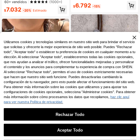
día de San Valentín, mamá, madre,
Clientes habituales
Clientes habituales
60+ vendidos
(1000+)
6.792
día de la madre
$
-15%
#7 Más vendidos
en Vidrio Collares de cuentas para mujer
7.032
$
-20%
Estimado
Clientes habituales
Utilizamos cookies y tecnologías similares en nuestro sitio web para brindar el servicio
que solicitas y ofrecerte la mejor experiencia de sitio web posible. Puedes "Rechazar
todo", "Aceptar todo" o establecer tu preferencia de cookies en cualquier momento a tu
elección. Al seleccionar "Aceptar todo", estableceremos todas las cookies opcionales,
que nos ayudan a analizar el tráfico, ofrecer funcionalidades mejoradas y personalizar
el contenido y los anuncios para complementar tu experiencia de compra con SHEIN.
Al seleccionar "Rechazar todo", permites el uso de cookies estrictamente necesarias
que hacen que nuestro sitio web funcione. Puedes desactivarlas cambiando la
configuración de tu navegador, pero esto puede afectar el funcionamiento del sitio web.
Para obtener más información sobre las cookies que utilizamos y para ajustar tus
configuraciones de cookies opcionales, selecciona "Administrar cookies". Para obtener
más información sobre cómo procesamos los datos que recopilamos,
haz clic aquí
para ver nuestra Política de privacidad.
koorasp
Collar Gargantilla Punk Gótico Vint
Rechazar Todo
1 pieza Collar con colgante de
NEW
age con Colgante de Luna Crecient
90+ vendidos
(1000+)
resina de triángulo hueco de estilo
Clientes habituales
e Negra, Sexy Rock, Hecho a Man
bohemio, cadena corta de doble ca
6.295
o, Bohemio, Plata, Joyería Accesori
$
-3%
27.190
pa de cordón de cera para la clavíc
$
os, Regalo para Mejor Amiga para
Aceptar Todo
ula, accesorio de cuello de nicho pa
Mujeres y Niñas
ra ambiente de atuendo de Navidad