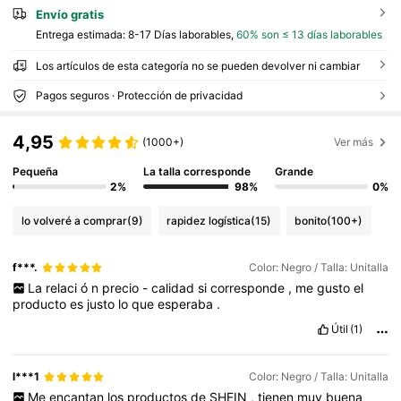
Envío gratis
Entrega estimada:
8-17 Días laborables,
60% son ≤ 13 días laborables
Los artículos de esta categoría no se pueden devolver ni cambiar
Pagos seguros · Protección de privacidad
4,95
(1000+)
Ver más
Pequeña
La talla corresponde
Grande
2%
98%
0%
lo volveré a comprar
(9)
rapidez logística
(15)
bonito
(100+)
f***.
Color: Negro / Talla: Unitalla
La
relaci
ó
n
precio
-
calidad
si
corresponde
,
me
gusto
el
producto
es
justo
lo
que
esperaba
.
Útil
(1)
l***1
Color: Negro / Talla: Unitalla
Me
encantan
los
productos
de
SHEIN
,
tienen
muy
buena