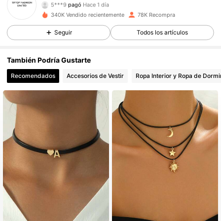
l***1
seguido
Hace 5 horas
340K Vendido recientemente
78K Recompra
12K Seguidores
4,86
Seguir
Todos los artículos
12K Seguidores
4,86
También Podría Gustarte
Recomendados
Accesorios de Vestir
Ropa Interior y Ropa de Dormi
12K Seguidores
4,86
12K Seguidores
4,86
12K Seguidores
4,86
12K Seguidores
4,86
12K Seguidores
4,86