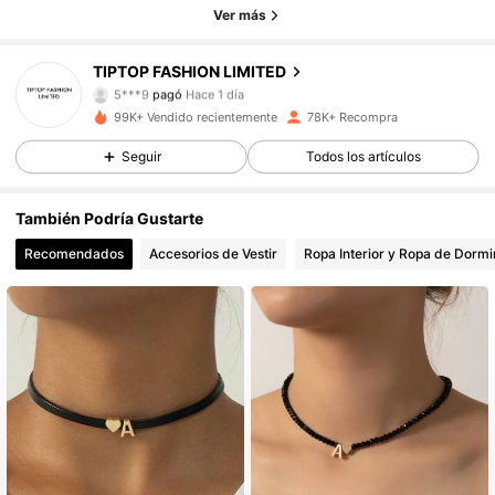
Ver más
12K Seguidores
4,86
TIPTOP FASHION LIMITED
5***9
pagó
Hace 1 día
N***y
seguido
Hace 10 minutos
99K+ Vendido recientemente
78K+ Recompra
12K Seguidores
4,86
Seguir
Todos los artículos
12K Seguidores
4,86
También Podría Gustarte
Recomendados
Accesorios de Vestir
Ropa Interior y Ropa de Dormi
12K Seguidores
4,86
12K Seguidores
4,86
12K Seguidores
4,86