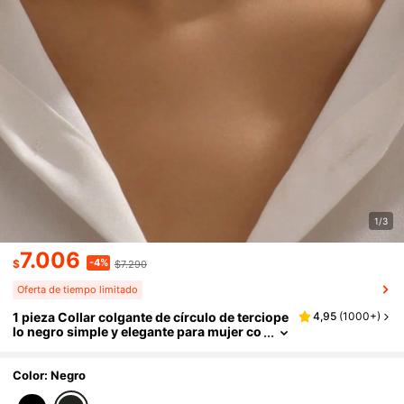
1/3
7.006
-4%
$
$7.290
Oferta de tiempo limitado
1 pieza Collar colgante de círculo de terciope
4,95
(
1000+
)
lo negro simple y elegante para mujer co
n detalles de mariposa, letra y corazón. R
egalo para el Día de San Valentín, Mamá, Mad
re, Día de la Madre
Color: Negro