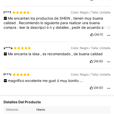
l***1
Color: Negro / Talla: Unitalla
Me
encantan
los
productos
de
SHEIN
,
tienen
muy
buena
calidad
.
Recomiendo
lo
siguiente
para
realizar
una
buena
compra
:
leer
la
descripci
ó
n
y
detalles
,
pedir
de
acuerdo
a
la
gu
í
a
de
tallas
de
cada
producto
y
revisar
las
rese
ñ
as
,
ah
í
Útil
(1)
encontrar
á
s
fotos
y
comentarios
reales
.
s***a
Color: Negro / Talla: Unitalla
Me
encanta
la
idea
,
es
recomendado
,
de
buena
calidad
Útil
(0)
f***r
Color: Negro / Talla: Unitalla
magnifico
excelente
me
gust
ó
muy
bonito
...
Útil
(0)
Detalles Del Producto
Material:
Hierro