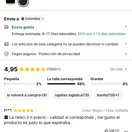
Envío a
Colombia
Envío gratis
Entrega estimada:
8-17 Días laborables,
60% son ≤ 13 días laborables
Los artículos de esta categoría no se pueden devolver ni cambiar
Pagos seguros · Protección de privacidad
4,95
(1000+)
Ver más
Pequeña
La talla corresponde
Grande
2%
98%
0%
lo volveré a comprar
(9)
rapidez logística
(15)
bonito
(100+)
f***.
Color: Negro / Talla: Unitalla
La
relaci
ó
n
precio
-
calidad
si
corresponde
,
me
gusto
el
producto
es
justo
lo
que
esperaba
.
Útil
(1)