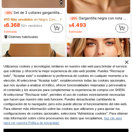
Set de 3 collares gargantilla de mujer con encaje retro gótico y flecos
-25%
Gargantilla negra con nota musical hecha a mano, cadena minimalista versátil para la clavícula, correa gruesa para el cuello, collar elegante, collar de verano
-25%
#10 Más vendidos
en Negro Conjuntos de collar de mujer
6.368
4.493
$
50+ vendidos
$
Estimado
Estimado
Clientes habituales
Utilizamos cookies y tecnologías similares en nuestro sitio web para brindar el servicio
que solicitas y ofrecerte la mejor experiencia de sitio web posible. Puedes "Rechazar
todo", "Aceptar todo" o establecer tu preferencia de cookies en cualquier momento a tu
elección. Al seleccionar "Aceptar todo", estableceremos todas las cookies opcionales,
que nos ayudan a analizar el tráfico, ofrecer funcionalidades mejoradas y personalizar
el contenido y los anuncios para complementar tu experiencia de compra con SHEIN.
Al seleccionar "Rechazar todo", permites el uso de cookies estrictamente necesarias
que hacen que nuestro sitio web funcione. Puedes desactivarlas cambiando la
configuración de tu navegador, pero esto puede afectar el funcionamiento del sitio web.
Para obtener más información sobre las cookies que utilizamos y para ajustar tus
configuraciones de cookies opcionales, selecciona "Administrar cookies". Para obtener
más información sobre cómo procesamos los datos que recopilamos,
haz clic aquí
para ver nuestra Política de privacidad.
Gargantilla Con De Corazón
-3%
Últimos 2 días