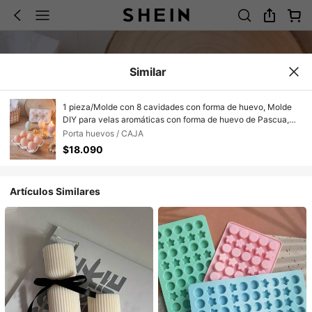
Similar
1 pieza/Molde con 8 cavidades con forma de huevo, Molde
DIY para velas aromáticas con forma de huevo de Pascua,
Pieza de decoración/regalo para el hogar en festivales,
Porta huevos / CAJA
Molde de resina epoxi para manualidades, Molde de yeso
$18.090
para decoración artística
Artículos Similares