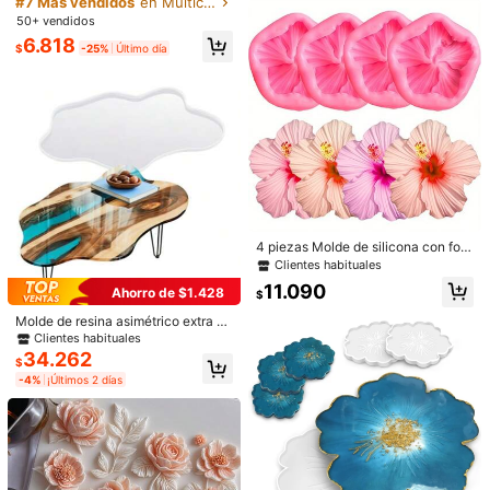
o perlado, polvo de pigmento metáli
#7 Más vendidos
#7 Más vendidos
en Multicolor Otros moldes de silicona
en Multicolor Otros moldes de silicona
n
co, para manualidades DIY, polvo d
50+ vendidos
Clientes habituales
Clientes habituales
n***i
Color: Blanco / Tipo de Estilo: Molde para velas con forma de huevo 8 en 1
e mica para resina epoxi, apto para
#7 Más vendidos
en Multicolor Otros moldes de silicona
6.818
arcilla, joyería, velas, jabón, fabrica
$
-25%
Último día
卵可愛い！本物みたい！
Clientes habituales
ción de pintura
Útil
(0)
Detalles Del Producto
Material:
Silicona
Ver más
1.9K Seguidores
4,90
4 piezas Molde de silicona con for
ma de flor de hibisco, adoptando fo
YANGHAN.
Clientes habituales
Seguir
z***c
está navegando
rma 3D de flor de hibisco, adecuad
11.090
1.9K Seguidores
4,90
Ahorro de $1.428
o para jabón hecho a mano, yeso, a
$
rcilla y resina. Ideal para el Día de S
59K Vendido recientemente
16K Recompra
Molde de resina asimétrico extra gr
an Valentín, Pascua, Día de la Madr
ande para mesa/taburete con diseñ
Clientes habituales
e y bodas
o de océano, molde de silicona par
duradero (3000+)
muy cool (2000+)
de buena calidad (1000+)
34.262
1.9K Seguidores
4,90
$
a río para manualidades DIY
-4%
¡Últimos 2 días
También Podría Gustarte
1.9K Seguidores
4,90
Recomendados
Joyas & Relojes
Alimentos y bebidas
Móviles & 