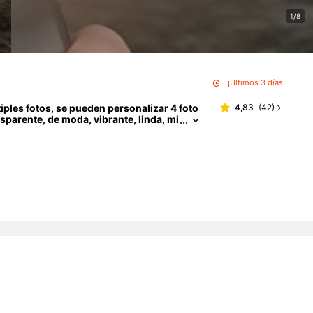
1/8
¡Últimos 3 días
ples fotos, se pueden personalizar 4 foto
4,83
(
42
)
sparente, de moda, vibrante, linda, mi
nternacional, no la versión nacional