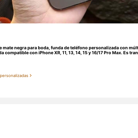
e mate negra para boda, funda de teléfono personalizada con múlti
a compatible con iPhone XR, 11, 13, 14, 15 y 16/17 Pro Max. Es tran
egalo personalizado único para amigos, novias y madres. Versión i
personalizadas