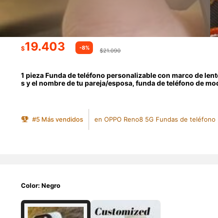
19.403
-8%
$
$21.090
1 pieza Funda de teléfono personalizable con marco de lent
s y el nombre de tu pareja/esposa, funda de teléfono de mod
nimalista y combina perfectamente con tu teléfono. Es un r
#
5
Más vendidos
en OPPO Reno8 5G Fundas de teléfono 
Color: Negro