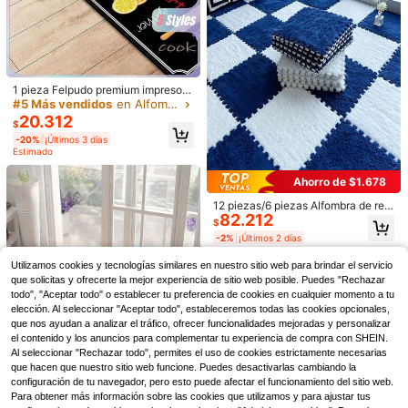
$
ecado rápido, alfombra de entrada
-20%
¡Últimos 3 días
antideslizante y súper suave, adec
Estimado
uada para baño, dormitorio, cocina,
sala de estar, accesorio ideal para e
l baño, decoración del hogar, decor
ación esponjosa y suave
1 pieza Felpudo premium impreso p
ara cocina, cómodo y suave, absor
#5 Más vendidos
en Alfombras, Tapetes y Protectores
bente, antideslizante y resistente a
20.312
$
las manchas, adecuado para baño,
-20%
¡Últimos 3 días
entrada, cocina, comedor, sala de e
Alfombra de piso de imitación de ca
Estimado
star, dormitorio, decoración del hog
chemira con forma especial, alfomb
#2 Más vendidos
en Alfombras, Tapetes y Protectores
ar
ra decorativa suave antideslizante
100+ vendidos
Ahorro de $1.678
y lavable, tapete de felpa creativo p
20.990
ara sala de estar, baño, dormitorio, a
$
12 piezas/6 piezas Alfombra de ret
l lado de la cama, decoración del ho
82.212
azos, adecuada para vestidor, sala
$
gar
de estar, alfombra de piso para toda
-2%
¡Últimos 2 días
s las estaciones, alféizar de ventan
a y sala de juegos.
Utilizamos cookies y tecnologías similares en nuestro sitio web para brindar el servicio
que solicitas y ofrecerte la mejor experiencia de sitio web posible. Puedes "Rechazar
4
todo", "Aceptar todo" o establecer tu preferencia de cookies en cualquier momento a tu
elección. Al seleccionar "Aceptar todo", estableceremos todas las cookies opcionales,
1 pieza Alfombra navideña, Alfombr
que nos ayudan a analizar el tráfico, ofrecer funcionalidades mejoradas y personalizar
a con elementos navideños, Felpud
Solo quedan 7
el contenido y los anuncios para complementar tu experiencia de compra con SHEIN.
o antideslizante de festival, Suave,
19.714
Al seleccionar "Rechazar todo", permites el uso de cookies estrictamente necesarias
cómodo, fácil de limpiar, decoración
$
-42%
que hacen que nuestro sitio web funcione. Puedes desactivarlas cambiando la
del hogar adecuada para dormitorio
s, salas de estar, comedores, entrad
configuración de tu navegador, pero esto puede afectar el funcionamiento del sitio web.
as de baño
Para obtener más información sobre las cookies que utilizamos y para ajustar tus