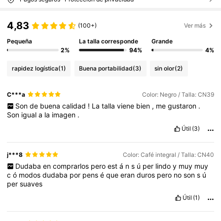
4,83
(100+)
Ver más
Pequeña
La talla corresponde
Grande
2%
94%
4%
rapidez logística
(1)
Buena portabilidad
(3)
sin olor
(2)
C***a
Color: Negro / Talla: CN39
Son
de
buena
calidad
!
La
talla
viene
bien
,
me
gustaron
.
Son
igual
a
la
imagen
.
Útil
(3)
j***8
Color: Café integral / Talla: CN40
Dudaba
en
comprarlos
pero
est
á
n
s
ú
per
lindo
y
muy
muy
c
ó
modos
dudaba
por
pens
é
que
eran
duros
pero
no
son
s
ú
per
suaves
Útil
(1)