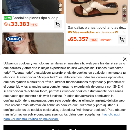
Sandalias planas tipo slide par
NEW
28
a mujer con decoración cuadrada d
33.383
$
-6%
e metal, strass y purpurina, tira anc
Sandalias planas tipo chanclas de
ha, sin cordones, casuales y de pun
mujer para verano, nuevas, multicol
#5 Más vendidos
en De moda Plataformas y sandalias de cuña para mu
ta abierta
or, estilo vintage francés, versátiles,
65.357
de suela blanda, casuales para play
$
-15%
Estimado
a y uso diario, con hebilla metálica
y punta cuadrada
Utilizamos cookies y tecnologías similares en nuestro sitio web para brindar el servicio
que solicitas y ofrecerte la mejor experiencia de sitio web posible. Puedes "Rechazar
todo", "Aceptar todo" o establecer tu preferencia de cookies en cualquier momento a tu
elección. Al seleccionar "Aceptar todo", estableceremos todas las cookies opcionales,
que nos ayudan a analizar el tráfico, ofrecer funcionalidades mejoradas y personalizar
el contenido y los anuncios para complementar tu experiencia de compra con SHEIN.
Al seleccionar "Rechazar todo", permites el uso de cookies estrictamente necesarias
que hacen que nuestro sitio web funcione. Puedes desactivarlas cambiando la
configuración de tu navegador, pero esto puede afectar el funcionamiento del sitio web.
15
Para obtener más información sobre las cookies que utilizamos y para ajustar tus
configuraciones de cookies opcionales, selecciona "Administrar cookies". Para obtener
Ahorro de $14.953
más información sobre cómo procesamos los datos que recopilamos,
haz clic aquí
para ver nuestra Política de privacidad.
#SandaliasDiarias
Solecia Sandalias planas de playa
cómodas y de moda para mujer en