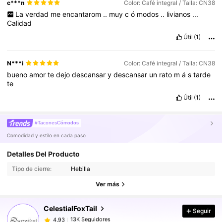
c***n
Color: Café integral / Talla: CN38
La
verdad
me
encantarom
..
muy
c
ó
modos
..
livianos
...
Calidad
Útil
(1)
N***i
Color: Café integral / Talla: CN38
bueno
amor
te
dejo
descansar
y
descansar
un
rato
m
á
s
tarde
te
Útil
(1)
#TaconesCómodos
Comodidad y estilo en cada paso
Detalles Del Producto
Tipo de cierre:
Hebilla
13K Seguidores
4,93
Ver más
CelestialFoxTail
Seguir
13K Seguidores
4,93
a***b
pagó
Hace 1 día