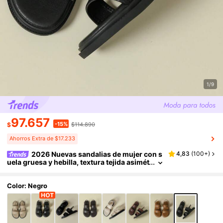
1/9
97.657
-15%
$
$114.890
Ahorros Extra de $17.233
2026 Nuevas sandalias de mujer con s
4,83
(
100+
)
uela gruesa y hebilla, textura tejida asimét
rica de estilo retro bohemio con punta abi
erta, plataforma cómoda, plana y transpirable
para uso casual en la playa, para primavera/ot
Color: Negro
oño/verano. Patrón tejido asimétrico negro, p
unta redonda, correa de estilo romano. Tallas
pequeñas 33-34, tallas grandes 42, tallas extr
a grandes 41-43 para mujeres