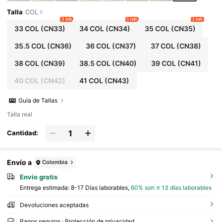
Talla
COL
1 left
1 left
3 left
33 COL
(CN33)
34 COL
(CN34)
35 COL
(CN35)
35.5 COL
(CN36)
36 COL
(CN37)
37 COL
(CN38)
38 COL
(CN39)
38.5 COL
(CN40)
39 COL
(CN41)
40 COL
(CN42)
41 COL
(CN43)
Guía de Tallas
Talla real
Cantidad:
Envío a
Colombia
Envío gratis
Entrega estimada:
8-17 Días laborables,
60% son ≤ 13 días laborables
Devoluciones aceptadas
Pagos seguros · Protección de privacidad