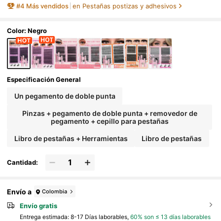
#
4
Más vendidos
en Pestañas postizas y adhesivos
amativo, Adecuadas para Diversos Looks de
Maquillaje. Pegamento, Removedor, Pinzas P
ueden Seleccionarse Según las Necesidade
s. Ligeras & Reutilizables, Alta Relación Cost
Color: Negro
o-Rendimiento, Adecuadas para Principiant
es, Aplicables a Múltiples Ocasiones, Uso Di
ario
Especificación General
Un pegamento de doble punta
Pinzas + pegamento de doble punta + removedor de
pegamento + cepillo para pestañas
Libro de pestañas + Herramientas
Libro de pestañas
Cantidad:
Envío a
Colombia
Envío gratis
Entrega estimada:
8-17 Días laborables,
60% son ≤ 13 días laborables