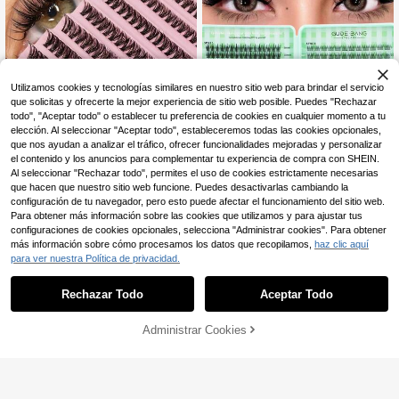
natural de maquillaje, pegamento p
ara pestañas DIY de larga duración,
pinzas para pestañas DIY
Utilizamos cookies y tecnologías similares en nuestro sitio web para brindar el servicio
que solicitas y ofrecerte la mejor experiencia de sitio web posible. Puedes "Rechazar
todo", "Aceptar todo" o establecer tu preferencia de cookies en cualquier momento a tu
elección. Al seleccionar "Aceptar todo", estableceremos todas las cookies opcionales,
que nos ayudan a analizar el tráfico, ofrecer funcionalidades mejoradas y personalizar
el contenido y los anuncios para complementar tu experiencia de compra con SHEIN.
Al seleccionar "Rechazar todo", permites el uso de cookies estrictamente necesarias
que hacen que nuestro sitio web funcione. Puedes desactivarlas cambiando la
configuración de tu navegador, pero esto puede afectar el funcionamiento del sitio web.
7
Para obtener más información sobre las cookies que utilizamos y para ajustar tus
200 piezas de pestañas en racimo,
configuraciones de cookies opcionales, selecciona "Administrar cookies". Para obtener
8mm-16mm D Curl, extensiones de
#2 Más vendidos
en Pestañas individuales
400 piezas Libro de pestañas, C-C
pestañas densas de injerto de raíz ú
más información sobre cómo procesamos los datos que recopilamos,
haz clic aquí
urling, Gran cantidad, Mejor calidad
3.1k+ vendidos
1.1k+ vendidos
(1000+)
(1000+)
nica, herramientas de maquillaje pa
para ver nuestra Política de privacidad.
con el precio talla grande bajo, Nue
4.867
13.568
ra crear un efecto natural y dramáti
$
-8%
$
vas pestañas DIY, Esponjosas y sua
co, pestañas postizas para DIY en c
-25%
¡Últimos 3 días
ves, Pestañas postizas 3D de visón
Rechazar Todo
Aceptar Todo
asa, estético
sintético, Maquillaje, Extensiones d
e pestañas, Pestañas cortas, Pesta
ñas ligeras DIY, Extensiones de pest
Administrar Cookies
AÑADIR A LA BOLSA
¡8% DE DESCUENTO!
añas postizas DIY en casa, Estético