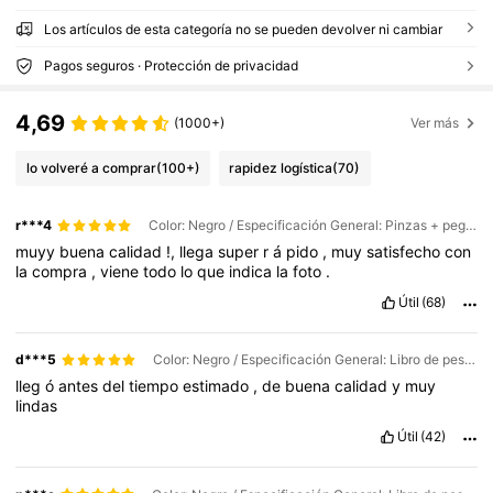
Los artículos de esta categoría no se pueden devolver ni cambiar
Pagos seguros · Protección de privacidad
4,69
(1000+)
Ver más
lo volveré a comprar
(100+)
rapidez logística
(70)
r***4
Color: Negro / Especificación General: Pinzas + pegamento de doble punta + removedor de pegamento + cepillo para pestañas
muyy
buena
calidad
!,
llega
super
r
á
pido
,
muy
satisfecho
con
la
compra
,
viene
todo
lo
que
indica
la
foto
.
Útil
(68)
d***5
Color: Negro / Especificación General: Libro de pestañas + Herramientas
lleg
ó
antes
del
tiempo
estimado
,
de
buena
calidad
y
muy
lindas
Útil
(42)