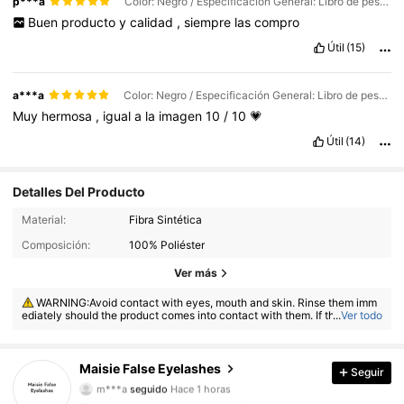
p***a
Color: Negro / Especificación General: Libro de pestañas
Buen
producto
y
calidad
,
siempre
las
compro
Útil
(15)
a***a
Color: Negro / Especificación General: Libro de pestañas
Muy
hermosa
,
igual
a
la
imagen
10
/
10
💗
Útil
(14)
Detalles Del Producto
Material:
Fibra Sintética
Composición:
100% Poliéster
Ver más
WARNING:Avoid contact with eyes, mouth and skin. Rinse them imm
ediately should the product comes into contact with them. If there is an
...
Ver todo
y incident, contact the poison center immediately
4.4K Seguidores
4,83
Maisie False Eyelashes
Seguir
m***a
seguido
Hace 1 horas
2***0
está navegando
4.4K Seguidores
4,83