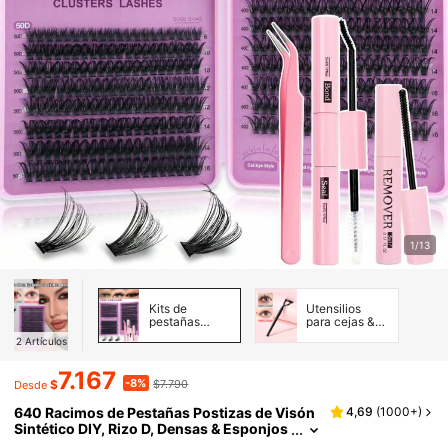
1/13
Kits de
Utensilios
pestañas
para cejas &
postizas y
pestañas
2
Artículos
adhesivos
7.167
-8%
$
$7.790
Desde
640 Racimos de Pestañas Postizas de Visón
4,69
(
1000+
)
Sintético DIY, Rizo D, Densas & Esponjos
as, Longitud Mixta de 8-16mm, Efecto Ll