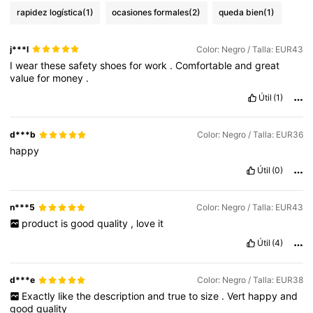
rapidez logística
(1)
ocasiones formales
(2)
queda bien
(1)
j***l
Color: Negro / Talla: EUR43
I
wear
these
safety
shoes
for
work
.
Comfortable
and
great
value
for
money
.
Útil
(1)
d***b
Color: Negro / Talla: EUR36
happy
Útil
(0)
n***5
Color: Negro / Talla: EUR43
product
is
good
quality
,
love
it
Útil
(4)
d***e
Color: Negro / Talla: EUR38
Exactly
like
the
description
and
true
to
size
.
Vert
happy
and
good
quality