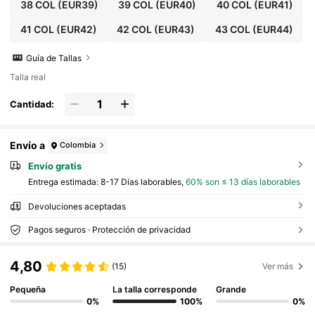
38 COL
(EUR39)
39 COL
(EUR40)
40 COL
(EUR41)
41 COL
(EUR42)
42 COL
(EUR43)
43 COL
(EUR44)
Guía de Tallas
Talla real
Cantidad:
Envío a
Colombia
Envío gratis
Entrega estimada:
8-17 Días laborables,
60% son ≤ 13 días laborables
Devoluciones aceptadas
Pagos seguros · Protección de privacidad
4,80
(15)
Ver más
Pequeña
La talla corresponde
Grande
0%
100%
0%