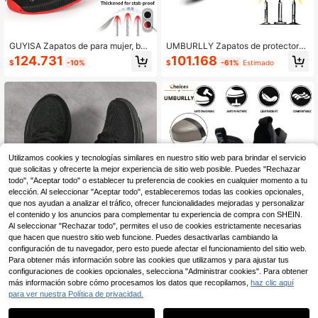
GUYISA Zapatos de para mujer, bot
UMBURLLY Zapatos de protectores
as con puntera de acero, anti-aplas
de caña baja para mujer, color negr
124.731
101.168
$
-10%
$
-61%
Estimado
tamiento, anti-perforación, suaves
o, para todas las estaciones, suela
y transpirables, resistentes al desga
antideslizante resistente al desgast
ste, de corte bajo, color negro, adec
e y duradera, cierre fácil con botón
uados para exteriores, fábricas, tall
sin cordones, estilo de caña baja co
eres y obras de construcción. (El ta
n movimiento flexible sin calambres
maño es grande, se recomienda pe
en los pies, puntera de acero que pr
dir una talla menos). (La suela de es
otege contra el impacto de objetos
te zapato está hecha de goma, no s
pesados, capa resistente a pinchaz
on zapatos antideslizantes profesio
os que bloquea la penetración de cl
nales para cocina. Si necesita zapa
avos, ajuste elegante no voluminos
Utilizamos cookies y tecnologías similares en nuestro sitio web para brindar el servicio
tos antideslizantes profesionales, p
o, adecuado para uso en taller y al
que solicitas y ofrecerte la mejor experiencia de sitio web posible. Puedes "Rechazar
or favor haga clic para entrar en nu
aire libre durante todo el año, prote
todo", "Aceptar todo" o establecer tu preferencia de cookies en cualquier momento a tu
estra tienda y seleccione.)
cción profesional de los pies para to
elección. Al seleccionar "Aceptar todo", estableceremos todas las cookies opcionales,
do tipo de clima
que nos ayudan a analizar el tráfico, ofrecer funcionalidades mejoradas y personalizar
el contenido y los anuncios para complementar tu experiencia de compra con SHEIN.
Al seleccionar "Rechazar todo", permites el uso de cookies estrictamente necesarias
que hacen que nuestro sitio web funcione. Puedes desactivarlas cambiando la
Zapatos de otoño para personas ma
configuración de tu navegador, pero esto puede afectar el funcionamiento del sitio web.
yores Zapatos de caminar ligeros p
115.890
Para obtener más información sobre las cookies que utilizamos y para ajustar tus
$
ara mujeres de edad mediana y ava
configuraciones de cookies opcionales, selecciona "Administrar cookies". Para obtener
nzada Cómodos y antideslizantes Z
más información sobre cómo procesamos los datos que recopilamos,
apatillas suaves de fondo súper sua
haz clic aquí
ve Zapatos de tela Beijing antiguos
UMBURLLY Zapatos de de caña ba
para ver nuestra Política de privacidad.
súper suaves Zapatos de trabajo ne
ja para mujer para desplazamientos
115.366
$
-55%
gros resistentes al desgaste de larg
y trabajo en todas las estaciones, p