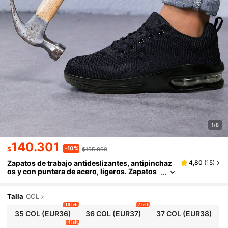
1/8
140.301
-10%
$
$155.890
Zapatos de trabajo antideslizantes, antipinchaz
4,80
(
15
)
os y con puntera de acero, ligeros. Zapatos
de seguridad con diseño de moda, transpira
bles y antideslizantes. Zapatos de protección la
boral con amortiguación de aire y puntera de ac
Talla
COL
ero para hombres y mujeres.
10 left
2 left
35 COL
(EUR36)
36 COL
(EUR37)
37 COL
(EUR38)
4 left