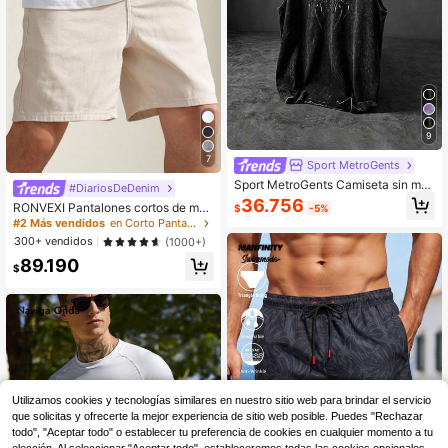
9
7
Sport MetroGents
Sport MetroGents Camiseta sin ma
#DiariosDeDenim
ngas deportiva con estampado de a
36.756
RONVEXI Pantalones cortos de mez
$
-5%
raña para hombre
clilla informales de unicolor para ho
#2 Más vendidos
en Corto Pantalones cortos vaqueros para hombre
mbre
300+ vendidos
(1000+)
89.190
$
Utilizamos cookies y tecnologías similares en nuestro sitio web para brindar el servicio
que solicitas y ofrecerte la mejor experiencia de sitio web posible. Puedes "Rechazar
todo", "Aceptar todo" o establecer tu preferencia de cookies en cualquier momento a tu