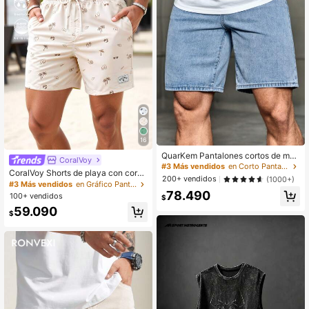
16
QuarKem Pantalones cortos de mez
CoralVoy
clilla sueltos y de pierna recta con b
#3 Más vendidos
en Corto Pantalones cortos vaqueros para hombre
CoralVoy Shorts de playa con cordó
olsillos oblicuos para hombres, colo
200+ vendidos
(1000+)
n y bolsillo con estampado de palm
r azul marino liso para salir en veran
#3 Más vendidos
en Gráfico Pantalones cortos de playa para hombre
eras para hombres, shorts de playa
78.490
o
100+ vendidos
$
beige para hombre, traje de baño de
59.090
vacaciones para hombres
$