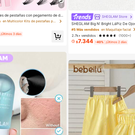
7
nes de pestañas con pegamento de do
SHEGLAM Store
acimos de pestañas postizas de visón
s
en Multicolor Kits de pestañas postizas y adhesivo
SHEGLAM Big N' Bright LáPiz De Ojos-
izo D, gruesas y esponjosas, longitudes
arca De Belleza CosméTica Maquillaj
, iluminan los ojos para todo tipo de
#5 Más vendidos
en Maquillaje facial
Y NiñAs
ge pegamento, removedor, pinzas segú
¡Últimos 3 días
2.7k+ vendidos
(1000+)
 Ligero, reutilizable y rentable, apto p
7.344
es en muchas ocasiones, estético
$
-40%
¡Últimos 2 días