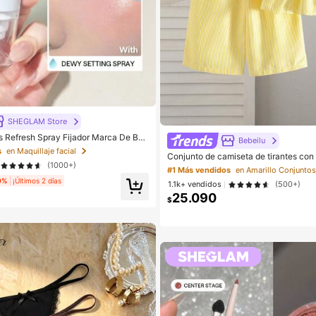
SHEGLAM Store
Refresh Spray Fijador Marca De Bell
Bebeilu
Maquillaje Para Mujeres Y NiñAs
s
en Maquillaje facial
Conjunto de camiseta de tirantes con
(1000+)
y pantalones de cintura elástica a ray
#1 Más vendidos
en Amarillo Conjuntos
de vacaciones para bebé niña
0%
¡Últimos 2 días
1.1k+ vendidos
(500+)
25.090
$