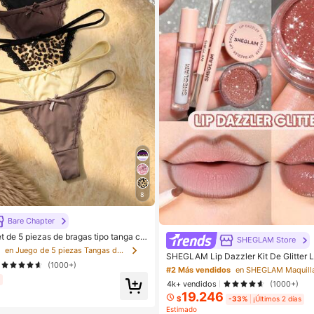
8
Bare Chapter
t de 5 piezas de bragas tipo tanga co
SHEGLAM Store
 leopardo y parches de encaje con m
s
en Juego de 5 piezas Tangas de mujer
SHEGLAM Lip Dazzler Kit De Glitter L
(1000+)
age Lip Combo Marca De Belleza Cos
#2 Más vendidos
en SHEGLAM Maquill
aje Para Mujeres Y NiñAs
%
4k+ vendidos
(1000+)
19.246
$
-33%
¡Últimos 2 días
Estimado