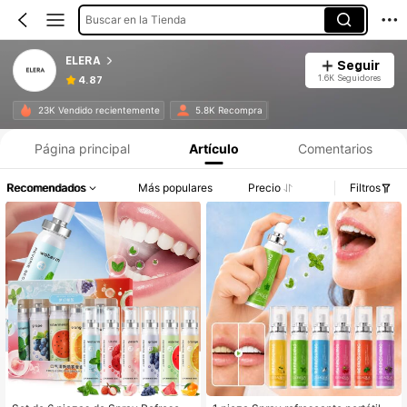
Buscar en la Tienda
ELERA
Seguir
1.6K Seguidores
4.87
23K Vendido recientemente
5.8K Recompra
Página principal
Artículo
Comentarios
Recomendados
Más populares
Precio
Filtros