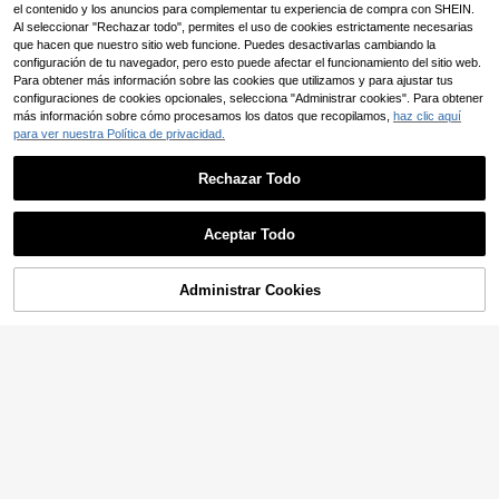
el contenido y los anuncios para complementar tu experiencia de compra con SHEIN.
Al seleccionar "Rechazar todo", permites el uso de cookies estrictamente necesarias
que hacen que nuestro sitio web funcione. Puedes desactivarlas cambiando la
configuración de tu navegador, pero esto puede afectar el funcionamiento del sitio web.
Para obtener más información sobre las cookies que utilizamos y para ajustar tus
configuraciones de cookies opcionales, selecciona "Administrar cookies". Para obtener
más información sobre cómo procesamos los datos que recopilamos,
haz clic aquí
1 pieza Molde de silicona con forma
para ver nuestra Política de privacidad.
cilíndrica para hacer velas artesana
22.290
$
les con diseños de Jesús, Virgen M
5
aría y Cruz
Rechazar Todo
Juego de 7 piezas de manguera de
agua de alta presión, boquilla de lav
82.190
$
ado de autos y rociador de jardín, u
Aceptar Todo
niversal para Europa y América
Lo sentimos, este producto está agotado.
Administrar Cookies
SIMILAR
Ahorro de $1.588
#5 Mejor Calificado
en Moldes para velas