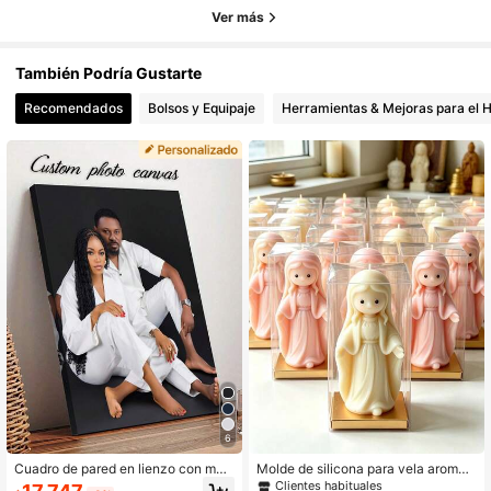
Ver más
También Podría Gustarte
Recomendados
Bolsos y Equipaje
Herramientas & Mejoras para el 
6
Cuadro de pared en lienzo con mar
Molde de silicona para vela aromáti
co de madera personalizable - Impr
ca con estatua de la Virgen María,
Clientes habituales