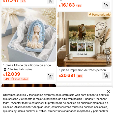
17.747
$
-8%
esión de retrato familiar y foto de ac
molde de fundición de escultura sa
16.183
ción personalizada, adecuado para
grada, material de silicona duradero
$
-8%
decoración de sala de estar, dormit
y antiadherente, para hacer velas p
orio u oficina en casa, pintura réplic
erfumadas, manualidades de yeso y
a de calidad con acento cálido para
resina, decoración interior tranquila
la habitación, lienzo enmarcado par
y sagrada, regalo hecho a mano, ve
a colgar en la pared
la de
7
1 pieza Molde de silicona de ángel r
ezando estético, molde de cera de
Clientes habituales
1 pieza Impresión de fotos personali
niño flor 3D para hacer aromaterapi
12.039
zadas en lienzo - Impresiones en lie
20.691
$
a DIY, molde de estatua de yeso par
$
-8%
nzo con tus fotos en arte de pared p
-4%
¡Últimos 3 días
a crear decoración del hogar pacífi
ersonalizado para dormitorio, sala d
ca, herramienta de fundición única
e estar, fotos personalizadas de mej
ores amigos, boda, mascota, famili
a, amor, pareja, amigo, imagen, foto,
arte de pared enmarcado
Utilizamos cookies y tecnologías similares en nuestro sitio web para brindar el servicio
que solicitas y ofrecerte la mejor experiencia de sitio web posible. Puedes "Rechazar
todo", "Aceptar todo" o establecer tu preferencia de cookies en cualquier momento a tu
elección. Al seleccionar "Aceptar todo", estableceremos todas las cookies opcionales,
que nos ayudan a analizar el tráfico, ofrecer funcionalidades mejoradas y personalizar