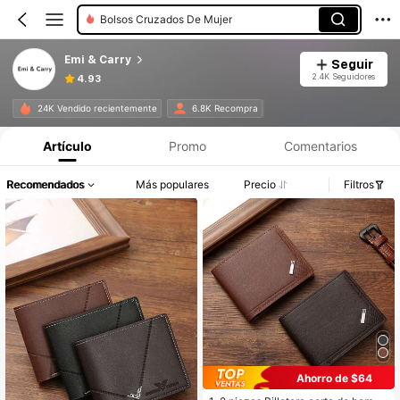
Colgantes Para Bolsos
Emi & Carry
Seguir
2.4K Seguidores
4.93
24K Vendido recientemente
6.8K Recompra
Artículo
Promo
Comentarios
Recomendados
Más populares
Precio
Filtros
Ahorro de $64