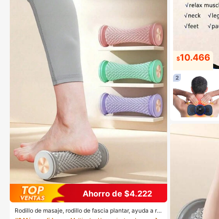
10.466
$
2
Ahorro de $4.222
Rodillo de masaje, rodillo de fascia plantar, ayuda a rel
ajar los músculos de los pies/manos/piernas, alivia el