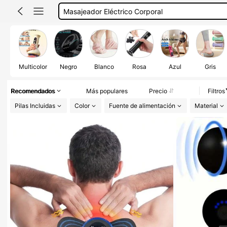
Masajeador Eléctrico Corporal
Consolador
Masajeadores De Cuerpo
Multicolor
Negro
Blanco
Rosa
Azul
Gris
Recomendados
Más populares
Precio
Filtros
Pilas Incluidas
Color
Fuente de alimentación
Material