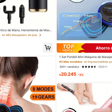
trico de Mano, Herramienta de Masaj
a Espalda, Cuello & Body Completo - 6
s
en ABS Masajeador de pies
cidad - 4 Cabezales de Masaje, Recar
 Batería de 800mAh, Regalo Ideal, Re
cular
Ahorro 
1 Set Portátil Mini Máquina de Masaj
8 Modos y 19 Niveles, 1 Clip Conecto
#3 Más vendidos
Masaje de Cuello, Adecuado como Re
300+ vendidos
(500+)
nes para Masaje de Hombro, Cuello y
mbres y Mujeres
20.245
$
-3%