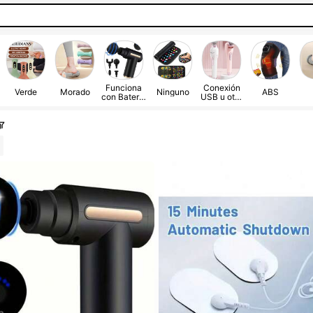
Funciona
Conexión
Verde
Morado
Ninguno
ABS
con Batería
USB u otra
(Batería
fuente de
Recargable
alimentaci
)
ón de CC