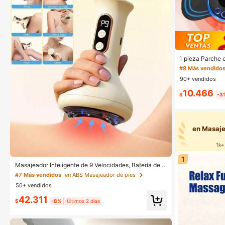
1 pieza Parche 
modos 19 nivele
#8 Más vendido
on pantalla LCD
90+ vendidos
cuello, espalda
lajación muscula
10.466
gimnasio
$
-3
en Masaje
1k+
1
Masajeador Inteligente de 9 Velocidades, Batería de 1
200mAh - Electrodoméstico, Material Duradero, Uso
#7 Más vendidos
en ABS Masajeador de pies
en Todo el Body, Adecuado para Uso Doméstico, Apli
50+ vendidos
cable a Piernas, Manos, Espalda, Electrodoméstico |
Moderno | Construcción Duradera
42.311
$
-8%
¡Últimos 2 días