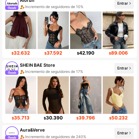
Aloruh
Entrar
Incremento de seguidores de 10%
32.632
37.592
42.190
89.006
$
$
$
$
SHEIN BAE Store
Entrar
Incremento de seguidores de 17%
35.713
30.390
39.796
50.232
$
$
$
$
Aura&Verve
Entrar
Incremento de seguidores de 240%