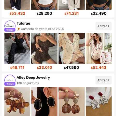
53.432
28.290
74.231
32.490
$
$
$
$
Tulorae
Entrar
Aumento de ventasd de 263%
48.711
33.010
47.590
52.443
$
$
$
$
Alley Deep Jewelry
Entrar
13K seguidores