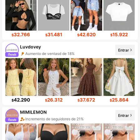
32.766
31.481
42.620
15.922
$
$
$
$
Luvdovey
Entrar
Aumento de ventasd de 18%
42.290
26.312
37.672
25.864
$
$
$
$
MIMILEMON
Entrar
Incremento de seguidores de 21%