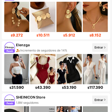
9.272
10.511
5.912
8.152
$
$
$
$
Elenzga
Entrar
Incremento de seguidores de 14%
31.590
43.390
53.190
117.390
$
$
$
$
SHEINICON Store
Entrar
1.8M seguidores