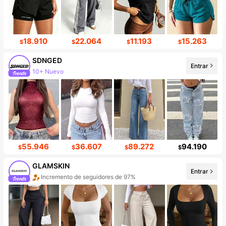
18.910
22.064
11.193
15.263
$
$
$
$
SDNGED
Entrar
141K seguidores
55.946
36.607
89.272
94.190
$
$
$
$
GLAMSKIN
Entrar
20+ Nuevo