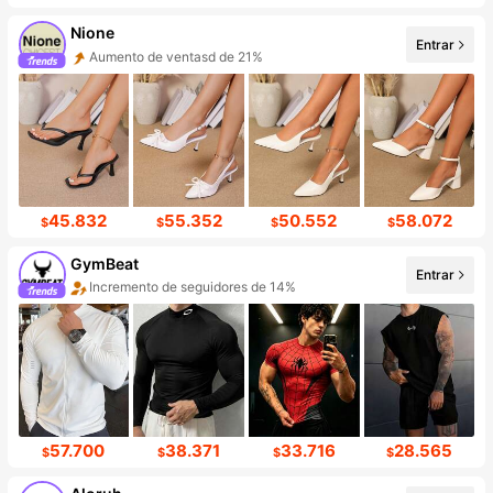
Nione
Entrar
Aumento de ventasd de 21%
45.832
55.352
50.552
58.072
$
$
$
$
GymBeat
Entrar
Incremento de seguidores de 14%
57.700
38.371
33.716
28.565
$
$
$
$