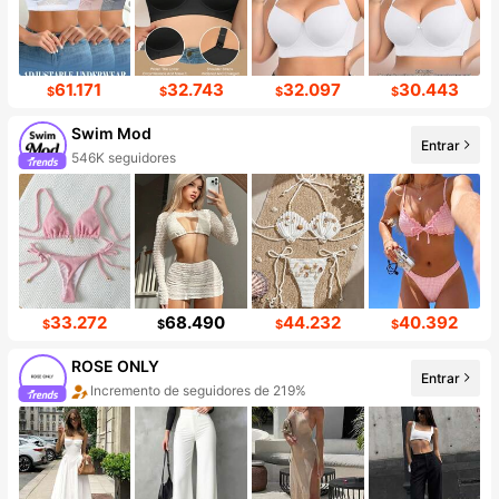
61.171
32.743
32.097
30.443
$
$
$
$
Swim Mod
Entrar
546K seguidores
33.272
68.490
44.232
40.392
$
$
$
$
ROSE ONLY
Entrar
Incremento de seguidores de 219%