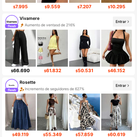
7.995
9.559
7.207
10.295
$
$
$
$
Vivamere
Entrar
Aumento de ventasd de 216%
66.690
61.832
50.531
46.152
$
$
$
$
Rosette
Entrar
Incremento de seguidores de 627%
49.119
55.349
57.859
60.619
$
$
$
$