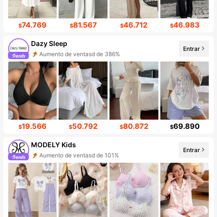
74.769
81.567
46.712
46.983
$
$
$
$
Dazy Sleep
Entrar
Aumento de ventasd de 386%
19.566
50.792
80.872
69.890
$
$
$
$
MODELY Kids
Entrar
Aumento de ventasd de 101%