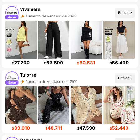
Vivamere
Entrar
Aumento de ventasd de 234%
77.290
66.690
50.531
66.490
$
$
$
$
Tulorae
Entrar
Aumento de ventasd de 225%
33.010
48.711
47.590
52.443
$
$
$
$