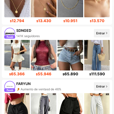
12.794
13.430
10.951
13.570
$
$
$
$
SDNGED
Entrar
10+ Nuevo
65.366
55.946
65.890
111.590
$
$
$
$
FARYUN
Entrar
Incremento de seguidores de 399%