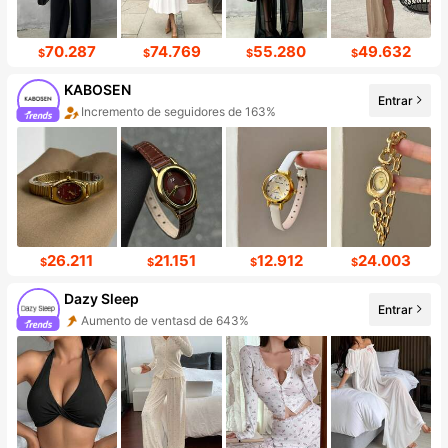
70.287
74.769
55.280
49.632
$
$
$
$
KABOSEN
Entrar
Incremento de seguidores de 163%
26.211
21.151
12.912
24.003
$
$
$
$
Dazy Sleep
Entrar
Aumento de ventasd de 643%