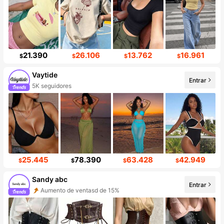
21.390
26.106
13.762
16.961
$
$
$
$
Vaytide
Entrar
5K seguidores
25.445
78.390
63.428
42.949
$
$
$
$
Sandy abc
Entrar
Aumento de ventasd de 15%