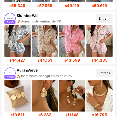
55.349
57.859
49.119
60.619
$
$
$
$
SlumberWell
Entrar
Aumento de ventasd de 79%
44.427
44.151
43.599
44.335
$
$
$
$
Aura&Verve
Entrar
Incremento de seguidores de 215%
10.511
6.282
11.148
16.795
$
$
$
$