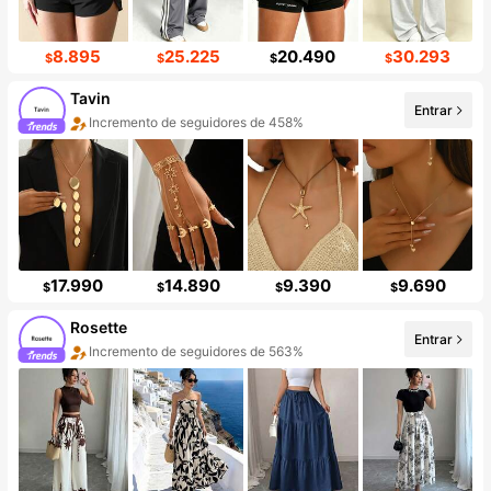
8.895
25.225
20.490
30.293
$
$
$
$
Tavin
Entrar
Incremento de seguidores de 458%
17.990
14.890
9.390
9.690
$
$
$
$
Rosette
Entrar
Incremento de seguidores de 563%