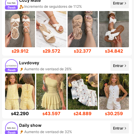
Cozy Mate
Entrar
Incremento de seguidores de 112%
29.912
29.572
32.377
34.842
$
$
$
$
Luvdovey
Entrar
Aumento de ventasd de 26%
42.290
43.597
24.889
30.259
$
$
$
$
Daily show
Entrar
Aumento de ventasd de 32%