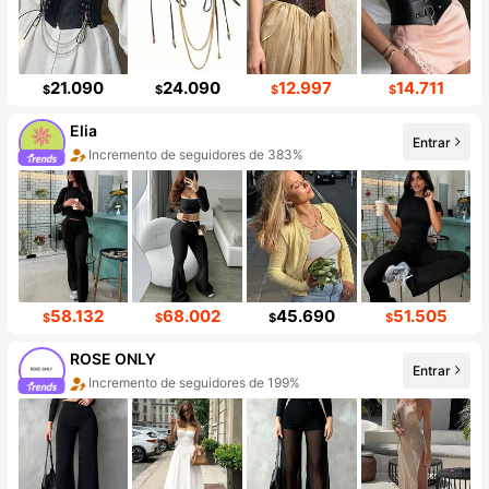
21.090
24.090
12.997
14.711
$
$
$
$
Elia
Entrar
Incremento de seguidores de 383%
58.132
68.002
45.690
51.505
$
$
$
$
ROSE ONLY
Entrar
Incremento de seguidores de 199%