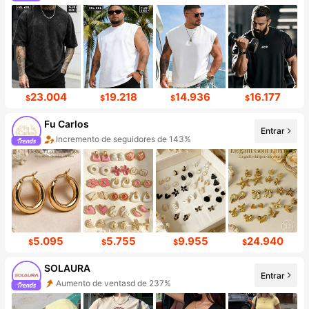
23.004
19.218
14.936
16.177
$
$
$
$
Fu Carlos
Entrar
Incremento de seguidores de 143%
5.095
5.755
9.955
24.940
$
$
$
$
SOLAURA
Entrar
Aumento de ventasd de 237%