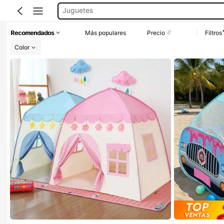
Casa De Campaña
Casitas Para Niño
Recomendados
Más populares
Precio
Filtros
Casitas Para Niña
Color