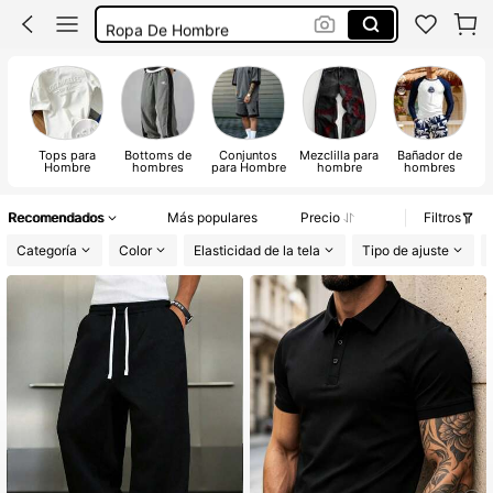
Ropa De Hombre
Conjunto De Hombre
Camisas Para Hombre
Tops para
Bottoms de
Conjuntos
Mezclilla para
Bañador de
R
Hombre
hombres
para Hombre
hombre
hombres
g
Recomendados
Más populares
Precio
Filtros
Categoría
Color
Elasticidad de la tela
Tipo de ajuste