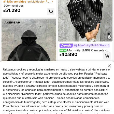
lásica de hombre con rayas verde &
#1 Más vendidos
en Multicolor Polos para hombre
blanco, diseño de bloques de color,
200+ vendidos
logotipo de caballo, con cuello y bo
51.290
$
tones, esencial de verano
ManfinityEMRG Store
Manfinity EMRG Camiseta de t
NEW
40.890
irantes casual de verano para homb
$
re con estampado de rayas y letras
Utilizamos cookies y tecnologías similares en nuestro sitio web para brindar el servicio
que solicitas y ofrecerte la mejor experiencia de sitio web posible. Puedes "Rechazar
todo", "Aceptar todo" o establecer tu preferencia de cookies en cualquier momento a tu
elección. Al seleccionar "Aceptar todo", estableceremos todas las cookies opcionales,
que nos ayudan a analizar el tráfico, ofrecer funcionalidades mejoradas y personalizar
13
el contenido y los anuncios para complementar tu experiencia de compra con SHEIN.
Al seleccionar "Rechazar todo", permites el uso de cookies estrictamente necesarias
AXEPEAK
que hacen que nuestro sitio web funcione. Puedes desactivarlas cambiando la
AXEPEAK Sudadera con capucha d
configuración de tu navegador, pero esto puede afectar el funcionamiento del sitio web.
e manga larga, de corte holgado y t
#1 Más vendidos
en Manga hasta la muñeca Sudaderas con capucha par
Para obtener más información sobre las cookies que utilizamos y para ajustar tus
ejido, para hombre, para otoño e inv
300+ vendidos
configuraciones de cookies opcionales, selecciona "Administrar cookies". Para obtener
ierno
85.090
$