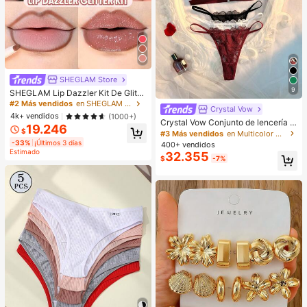
SHEGLAM Store
9
SHEGLAM Lip Dazzler Kit De Glitte
r Labial-Center Stage Lip Combo M
#2 Más vendidos
en SHEGLAM Maquillaje
Crystal Vow
arca De Belleza CosméTica Maquill
4k+ vendidos
(1000+)
aje Para Mujeres Y NiñAs
Crystal Vow Conjunto de lencería s
19.246
exy de 6 piezas con encaje y patch
$
#3 Más vendidos
en Multicolor Conjuntos de sujetador y braguita pa
work con cierre delantero para muj
-33%
¡Últimos 3 días
400+ vendidos
eres
Estimado
32.355
$
-7%