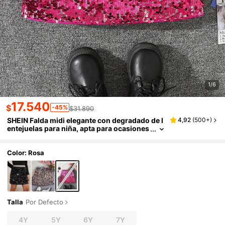
1/6
17.540
$
-45%
$31.890
SHEIN Falda midi elegante con degradado de l
4,92
(
500+
)
entejuelas para niña, apta para ocasiones
de fiesta
Color: Rosa
Talla
Por Defecto
4Y
5Y
6Y
7Y