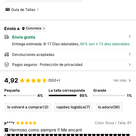
Guía de Tallas
Envío a
Colombia
Envío gratis
Entrega estimada:
8-17 Días laborables,
60% son ≤ 13 días laborables
Devoluciones aceptadas
Pagos seguros · Protección de privacidad
4,92
(500+)
Ver más
Pequeña
La talla corresponde
Grande
4%
95%
1%
lo volveré a comprar
(3)
rapidez logística
(7)
lo adoro
(56)
p***r
Color: Rosa / Talla: 6Y
Hermoso
como
siempre
!!
Me
encant
ó♥️♥️♥️♥️♥️♥️♥️♥️♥️♥️♥️♥️♥️♥️♥️♥️♥️♥️♥️♥️♥️♥️♥️♥️♥️♥️♥️♥️♥️