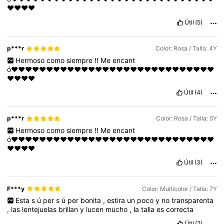
♥️♥️♥️♥️
Útil
(5)
p***r
Color: Rosa / Talla: 4Y
Hermoso
como
siempre
!!
Me
encant
ó♥️♥️♥️♥️♥️♥️♥️♥️♥️♥️♥️♥️♥️♥️♥️♥️♥️♥️♥️♥️♥️♥️♥️♥️♥️♥️♥️♥️♥️
♥️♥️♥️♥️
Útil
(4)
p***r
Color: Rosa / Talla: 5Y
Hermoso
como
siempre
!!
Me
encant
ó♥️♥️♥️♥️♥️♥️♥️♥️♥️♥️♥️♥️♥️♥️♥️♥️♥️♥️♥️♥️♥️♥️♥️♥️♥️♥️♥️♥️♥️
♥️♥️♥️♥️
Útil
(3)
F***y
Color: Multicolor / Talla: 7Y
Esta
s
ú
per
s
ú
per
bonita
,
estira
un
poco
y
no
transparenta
,
las
lentejuelas
brillan
y
lucen
mucho
,
la
talla
es
correcta
Útil
(2)