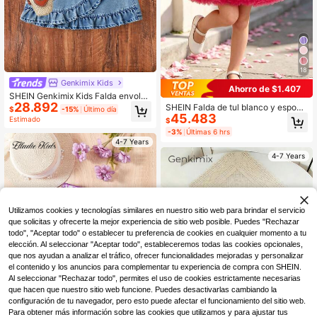
18
Genkimix Kids
Ahorro de $1.407
SHEIN Genkimix Kids Falda envolve
28.892
nte con volantes casual de verano
SHEIN Falda de tul blanco y esponj
$
-15%
Último día
para niña
45.483
osa para niñas, adecuada para prim
Estimado
$
avera, verano y otoño, excelente pa
-3%
Últimas 6 hrs
ra salidas y fiestas, se puede combi
4-7 Years
nar con camisetas o blusas, brinda
4-7 Years
un encantador y lindo estilo
Utilizamos cookies y tecnologías similares en nuestro sitio web para brindar el servicio
que solicitas y ofrecerte la mejor experiencia de sitio web posible. Puedes "Rechazar
todo", "Aceptar todo" o establecer tu preferencia de cookies en cualquier momento a tu
elección. Al seleccionar "Aceptar todo", estableceremos todas las cookies opcionales,
que nos ayudan a analizar el tráfico, ofrecer funcionalidades mejoradas y personalizar
el contenido y los anuncios para complementar tu experiencia de compra con SHEIN.
Al seleccionar "Rechazar todo", permites el uso de cookies estrictamente necesarias
que hacen que nuestro sitio web funcione. Puedes desactivarlas cambiando la
configuración de tu navegador, pero esto puede afectar el funcionamiento del sitio web.
Para obtener más información sobre las cookies que utilizamos y para ajustar tus