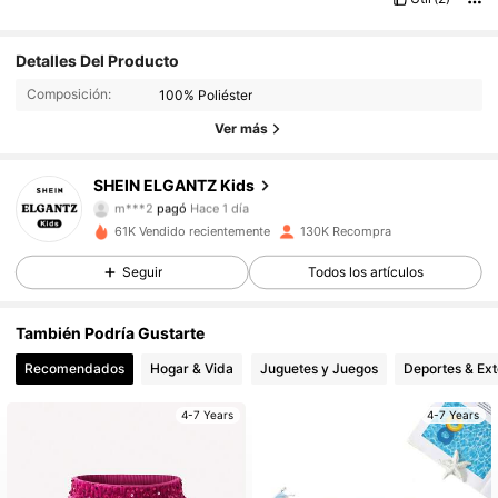
Detalles Del Producto
Composición:
100% Poliéster
Ver más
SHEIN ELGANTZ Kids
89K Seguidores
4,96
m***2
pagó
Hace 1 día
61K Vendido recientemente
130K Recompra
89K Seguidores
4,96
Seguir
Todos los artículos
También Podría Gustarte
89K Seguidores
4,96
Recomendados
Hogar & Vida
Juguetes y Juegos
Deportes & Ext
89K Seguidores
4,96
4-7 Years
4-7 Years
89K Seguidores
4,96