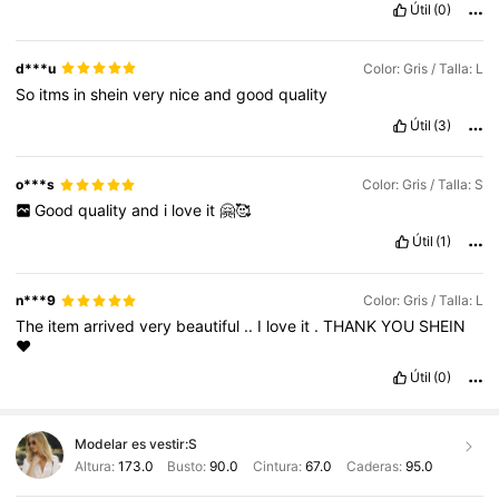
Útil
(0)
d***u
Color: Gris / Talla: L
So
itms
in
shein
very
nice
and
good
quality
Útil
(3)
o***s
Color: Gris / Talla: S
Good
quality
and
i
love
it
🤗🥰
Útil
(1)
n***9
Color: Gris / Talla: L
The
item
arrived
very
beautiful
..
I
love
it
.
THANK
YOU
SHEIN
❤️
Útil
(0)
Modelar es vestir:
S
Altura:
173.0
Busto:
90.0
Cintura:
67.0
Caderas:
95.0