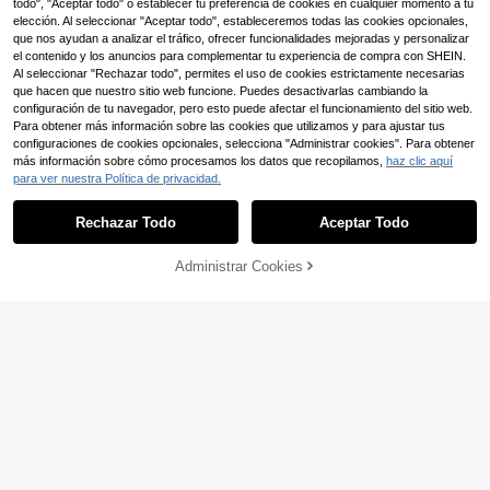
todo", "Aceptar todo" o establecer tu preferencia de cookies en cualquier momento a tu
elección. Al seleccionar "Aceptar todo", estableceremos todas las cookies opcionales,
que nos ayudan a analizar el tráfico, ofrecer funcionalidades mejoradas y personalizar
el contenido y los anuncios para complementar tu experiencia de compra con SHEIN.
Al seleccionar "Rechazar todo", permites el uso de cookies estrictamente necesarias
que hacen que nuestro sitio web funcione. Puedes desactivarlas cambiando la
configuración de tu navegador, pero esto puede afectar el funcionamiento del sitio web.
8
Para obtener más información sobre las cookies que utilizamos y para ajustar tus
configuraciones de cookies opcionales, selecciona "Administrar cookies". Para obtener
Serisse
19
más información sobre cómo procesamos los datos que recopilamos,
haz clic aquí
Serisse Vestido largo para mujer co
SHEIN Essnce Vestido casual de mu
para ver nuestra Política de privacidad.
n escote asimétrico de un solo hom
67.032
jer de unicolor con cuello redondo,
$
-20%
Estimado
55.390
bro, abertura, plisado y detalle de a
$
manga corta y lazo en la cintura
nillo
Rechazar Todo
Aceptar Todo
Administrar Cookies
¡45% DE DESCUENTO!
AÑADIR A LA BOLSA