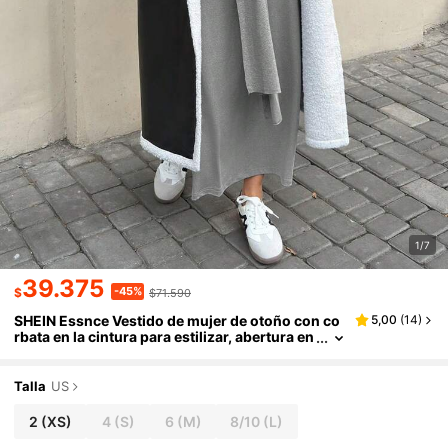
1/7
39.375
-45%
$
$71.590
SHEIN Essnce Vestido de mujer de otoño con co
5,00
(
14
)
rbata en la cintura para estilizar, abertura en
el bajo que muestra las piernas largas, vesti
do largo de 2 en 1 sin mangas con interior para o
toño, vestido ajustado, vestido gris, vestidos lar
Talla
US
gos de otoño, para volver al colegio, ropa casual
para ir a trabajar, ropa para maestros
2
(XS)
4
(S)
6
(M)
8/10
(L)