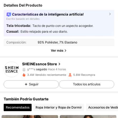
Detalles Del Producto
Características de la inteligencia artificial
Escrito basado en detalles
Tela tricotada:
Tacto de punto con un aspecto acogedor.
Casual:
Estilo relajado para el uso diario.
Composición:
93% Poliéster, 7% Elastano
Ver más
901K Seguidores
4,92
SHEINEssnce Store
g***e
seguido
Hace 4 horas
3.4M Vendido recientemente
5.8M Recompra
901K Seguidores
4,92
Seguir
Todos los artículos
901K Seguidores
4,92
También Podría Gustarte
Recomendados
Ropa Interior y Ropa de Dormir
Accesorios de Vesti
901K Seguidores
4,92