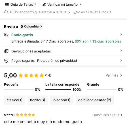
Guía de Tallas
Verificar mi tamaño
100%
encontró que era fiel a la talla
¿No es tu talla? Dinos
Envío a
Colombia
Envío gratis
Entrega estimada:
8-17 Días laborables,
60% son ≤ 13 días laborables
Devoluciones aceptadas
Pagos seguros · Protección de privacidad
5,00
(14)
Ver más
Pequeña
La talla corresponde
Grande
0%
100%
0%
clásico
(1)
bonito
(3)
lo adoro
(1)
de buena calidad
(2)
5***0
Color: Gris / Talla: L
este
me
encant
ó
muy
c
ó
modo
me
gusta