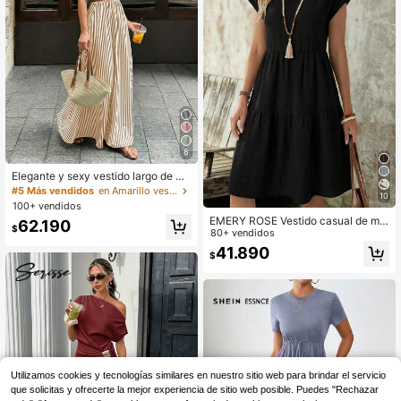
901K Seguidores
4,92
8
Elegante y sexy vestido largo de mu
jer con rayas, cuello halter, escote e
#5 Más vendidos
en Amarillo vestidos largos
10
n V profundo, sin mangas, cintura c
100+ vendidos
eñida, espalda descubierta, corte A,
EMERY ROSE Vestido casual de muj
62.190
amarillo, para fiesta de primavera/v
$
er de manga corta, cuello redondo y
80+ vendidos
erano
longitud media, con aspecto de lino
41.890
$
verde, para primavera/verano
Utilizamos cookies y tecnologías similares en nuestro sitio web para brindar el servicio
que solicitas y ofrecerte la mejor experiencia de sitio web posible. Puedes "Rechazar