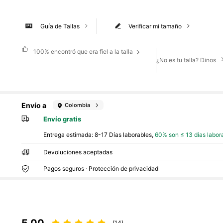
Guía de Tallas
Verificar mi tamaño
100%
encontró que era fiel a la talla
¿No es tu talla? Dinos
Envío a
Colombia
Envío gratis
Entrega estimada:
8-17 Días laborables,
60% son ≤ 13 días labor
Devoluciones aceptadas
Pagos seguros · Protección de privacidad
5,00
(14)