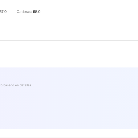
67.0
Caderas:
95.0
to basado en detalles