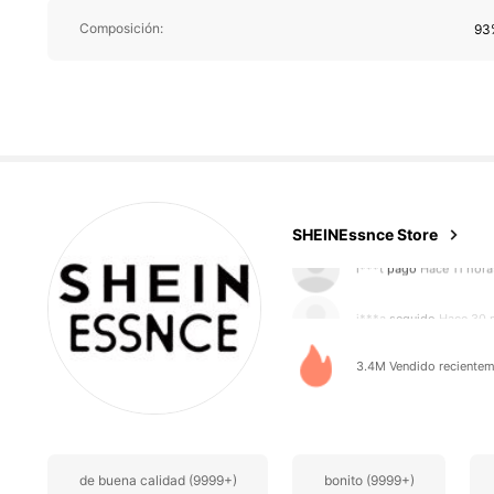
Composición:
93%
901K Seguido
4,92
SHEINEssnce Store
j***a
seguido
Hace 30 
3.4M Vendido recientem
901K Seguido
4,92
de buena calidad (9999+)
bonito (9999+)