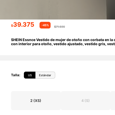
39.375
-45%
$
$71.590
SHEIN Essnce Vestido de mujer de otoño con corbata en la ci
con interior para otoño, vestido ajustado, vestido gris, vest
Talla
:
US
Estándar
2
(XS)
4
(S)