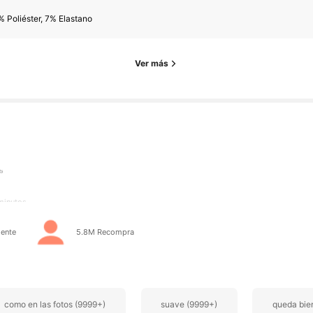
 Poliéster, 7% Elastano
Ver más
res
minutos
ente
5.8M Recompra
res
como en las fotos (9999+)
suave (9999+)
queda bie