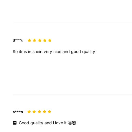
d***u
So
itms
in
shein
very
nice
and
good
quality
o***s
Good
quality
and
i
love
it
🤗🥰