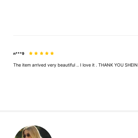
n***9
The
item
arrived
very
beautiful
..
I
love
it
.
THANK
YOU
SHEI