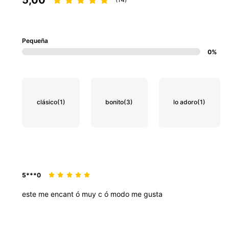
Pequeña
0%
clásico
(1)
bonito
(3)
lo adoro
(1)
5***0
este
me
encant
ó
muy
c
ó
modo
me
gusta