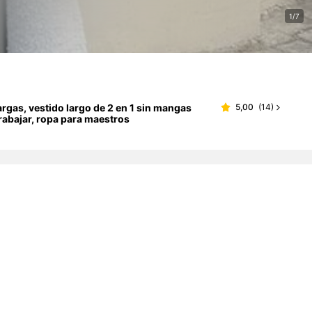
1/7
argas, vestido largo de 2 en 1 sin mangas
5,00
(
14
)
 trabajar, ropa para maestros