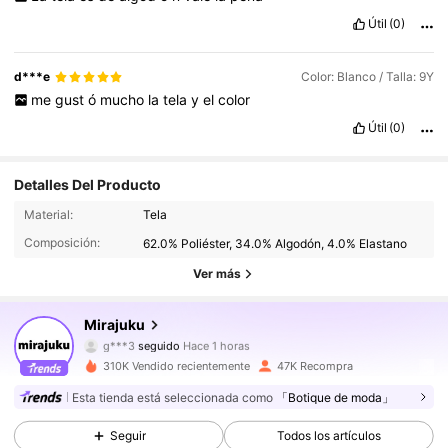
Útil
(0)
d***e
Color: Blanco / Talla: 9Y
me
gust
ó
mucho
la
tela
y
el
color
Útil
(0)
Detalles Del Producto
Material:
Tela
Composición:
62.0% Poliéster, 34.0% Algodón, 4.0% Elastano
Ver más
23K Seguidores
4,85
Mirajuku
g***3
seguido
Hace 1 horas
g***0
está navegando
310K Vendido recientemente
47K Recompra
23K Seguidores
4,85
Esta tienda está seleccionada como
「Botique de moda」
Seguir
Todos los artículos
23K Seguidores
4,85