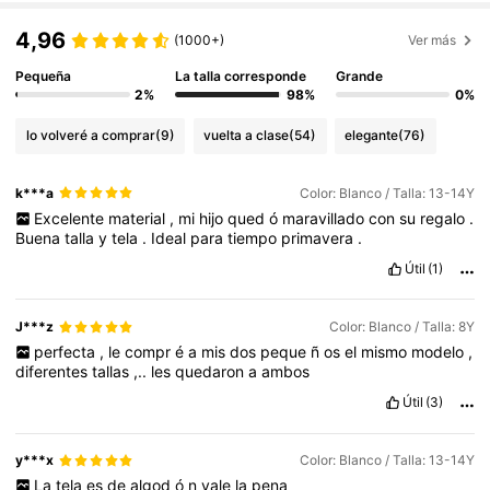
4,96
(1000+)
Ver más
Pequeña
La talla corresponde
Grande
2%
98%
0%
lo volveré a comprar
(9)
vuelta a clase
(54)
elegante
(76)
k***a
Color: Blanco / Talla: 13-14Y
Excelente
material
,
mi
hijo
qued
ó
maravillado
con
su
regalo
.
Buena
talla
y
tela
.
Ideal
para
tiempo
primavera
.
Útil
(1)
J***z
Color: Blanco / Talla: 8Y
perfecta
,
le
compr
é
a
mis
dos
peque
ñ
os
el
mismo
modelo
,
diferentes
tallas
,..
les
quedaron
a
ambos
Útil
(3)
y***x
Color: Blanco / Talla: 13-14Y
La
tela
es
de
algod
ó
n
vale
la
pena