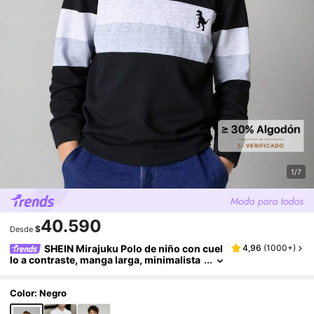
1/7
40.590
$
Desde
SHEIN Mirajuku Polo de niño con cuel
4,96
(
1000+
)
lo a contraste, manga larga, minimalista
y de moda
Color: Negro