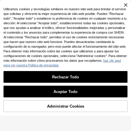
Utilizamos cookies y tecnologías similares en nuestro sitio web para brindar el servicio
que solicitas y ofrecerte la mejor experiencia de sitio web posible. Puedes "Rechazar
todo", "Aceptar todo" o establecer tu preferencia de cookies en cualquier momento a tu
elección. Al seleccionar "Aceptar todo", estableceremos todas las cookies opcionales,
que nos ayudan a analizar el tráfico, ofrecer funcionalidades mejoradas y personalizar
el contenido y los anuncios para complementar tu experiencia de compra con SHEIN.
Al seleccionar "Rechazar todo", permites el uso de cookies estrictamente necesarias
que hacen que nuestro sitio web funcione. Puedes desactivarlas cambiando la
configuración de tu navegador, pero esto puede afectar el funcionamiento del sitio web.
Para obtener más información sobre las cookies que utilizamos y para ajustar tus
configuraciones de cookies opcionales, selecciona "Administrar cookies". Para obtener
más información sobre cómo procesamos los datos que recopilamos,
haz clic aquí
para ver nuestra Política de privacidad.
Rechazar Todo
Camisa Polo de Manga Larga con T
SHEIN Chico preadolescente Camis
extura Jacquard Elegante Casual y
a polo con diseño de parche de letr
Establecido hace 1 año
Solo quedan 9
Moderna para Niño Preadolescent
a de cuello en contraste
38.355
26.384
e, Adecuada para la Temporada de
$
-8%
$
-35%
Aceptar Todo
Primavera/Verano, Adecuada para
el Regreso a la Escuela, Salidas Dia
8-12 Years
8-12 Years
rias y Vacaciones
Administrar Cookies
AÑADIR A LA BOLSA