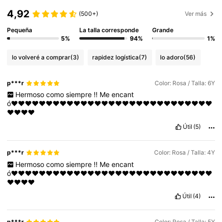
4,92
(500+)
Ver más
Pequeña
La talla corresponde
Grande
5%
94%
1%
lo volveré a comprar
(3)
rapidez logística
(7)
lo adoro
(56)
p***r
Color: Rosa / Talla: 6Y
Hermoso
como
siempre
!!
Me
encant
ó♥️♥️♥️♥️♥️♥️♥️♥️♥️♥️♥️♥️♥️♥️♥️♥️♥️♥️♥️♥️♥️♥️♥️♥️♥️♥️♥️♥️♥️
♥️♥️♥️♥️
Útil
(5)
p***r
Color: Rosa / Talla: 4Y
Hermoso
como
siempre
!!
Me
encant
ó♥️♥️♥️♥️♥️♥️♥️♥️♥️♥️♥️♥️♥️♥️♥️♥️♥️♥️♥️♥️♥️♥️♥️♥️♥️♥️♥️♥️♥️
♥️♥️♥️♥️
Útil
(4)
p***r
Color: Rosa / Talla: 5Y