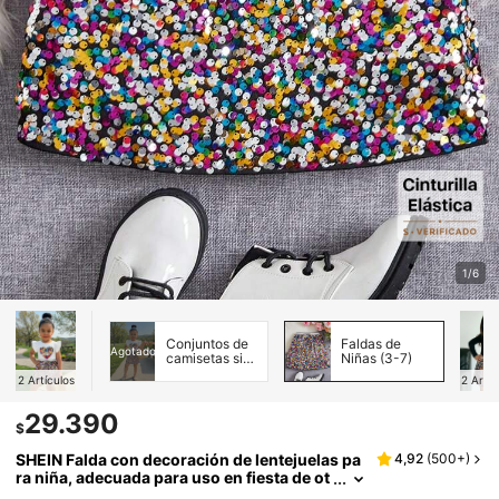
1/6
Conjuntos de
Faldas de
Agotado
camisetas sin
Niñas (3-7)
mangas para
2
Artículos
2
Artíc
chicas
jóvenes
29.390
$
SHEIN Falda con decoración de lentejuelas pa
4,92
(
500+
)
ra niña, adecuada para uso en fiesta de ot
oño, para Navidad