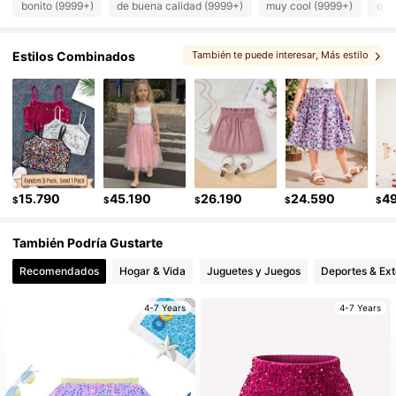
bonito (9999+)
de buena calidad (9999+)
muy cool (9999+)
que
427K Seguidores
4,95
Estilos Combinados
También te puede interesar
, Más estilo
, conjuntos
, Opciones coincidentes
427K Seguidores
4,95
427K Seguidores
4,95
15.790
45.190
26.190
24.590
4
$
$
$
$
$
427K Seguidores
4,95
También Podría Gustarte
427K Seguidores
4,95
Recomendados
Hogar & Vida
Juguetes y Juegos
Deportes & Ext
4-7 Years
4-7 Years
427K Seguidores
4,95
427K Seguidores
4,95