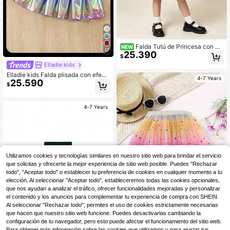
Falda Tutú de Princesa con Es
NEW
17
25.390
tampado de Leopardo en Tul para N
$
iña Joven
Elladie kids
Elladie kids Falda plisada con efect
4-7 Years
25.590
o degradado de moda y linda para n
$
iñas jóvenes
4-7 Years
Utilizamos cookies y tecnologías similares en nuestro sitio web para brindar el servicio
que solicitas y ofrecerte la mejor experiencia de sitio web posible. Puedes "Rechazar
todo", "Aceptar todo" o establecer tu preferencia de cookies en cualquier momento a tu
elección. Al seleccionar "Aceptar todo", estableceremos todas las cookies opcionales,
que nos ayudan a analizar el tráfico, ofrecer funcionalidades mejoradas y personalizar
el contenido y los anuncios para complementar tu experiencia de compra con SHEIN.
Al seleccionar "Rechazar todo", permites el uso de cookies estrictamente necesarias
que hacen que nuestro sitio web funcione. Puedes desactivarlas cambiando la
configuración de tu navegador, pero esto puede afectar el funcionamiento del sitio web.
Falda tutú de tul arcoíris para niñas,
Para obtener más información sobre las cookies que utilizamos y para ajustar tus