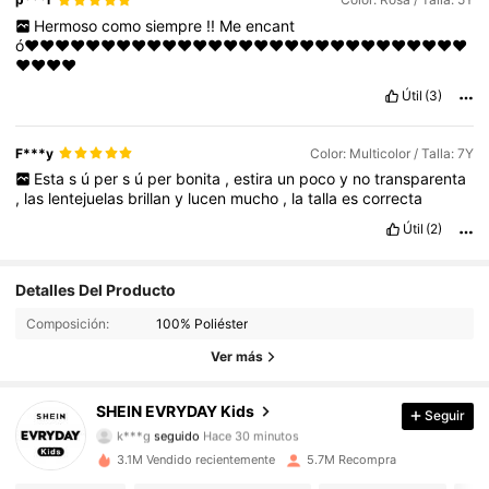
Hermoso
como
siempre
!!
Me
encant
ó♥️♥️♥️♥️♥️♥️♥️♥️♥️♥️♥️♥️♥️♥️♥️♥️♥️♥️♥️♥️♥️♥️♥️♥️♥️♥️♥️♥️♥️
♥️♥️♥️♥️
Útil
(3)
F***y
Color: Multicolor / Talla: 7Y
Esta
s
ú
per
s
ú
per
bonita
,
estira
un
poco
y
no
transparenta
,
las
lentejuelas
brillan
y
lucen
mucho
,
la
talla
es
correcta
Útil
(2)
Detalles Del Producto
Composición:
100% Poliéster
Ver más
427K Seguidores
4,95
SHEIN EVRYDAY Kids
Seguir
k***g
seguido
Hace 30 minutos
f***y
está navegando
3.1M Vendido recientemente
5.7M Recompra
427K Seguidores
4,95