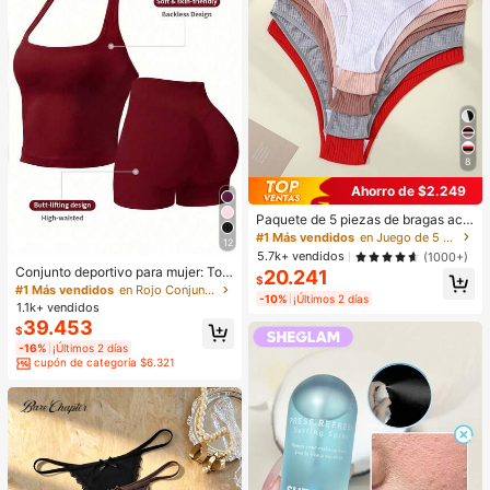
8
Ahorro de $2.249
Paquete de 5 piezas de bragas aca
naladas para mujer, de alta elasticid
#1 Más vendidos
en Juego de 5 piezas Calzoncillos de mujer
12
ad, unicolor con diseño de letras, ci
5.7k+ vendidos
(1000+)
ntura baja, para uso diario
Conjunto deportivo para mujer: Top
20.241
$
sin mangas + Shorts, versátil para u
#1 Más vendidos
en Rojo Conjuntos deportivos para mujer
-10%
¡Últimos 2 días
so diario, ajuste ceñido, diseño leva
1.1k+ vendidos
ntador, ligero & transpirable, athleis
39.453
$
ure, apto para yoga
-16%
¡Últimos 2 días
cupón de categoría $6.321