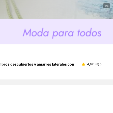
1/6
mbros descubiertos y amarres laterales con
4,87
(
8
)