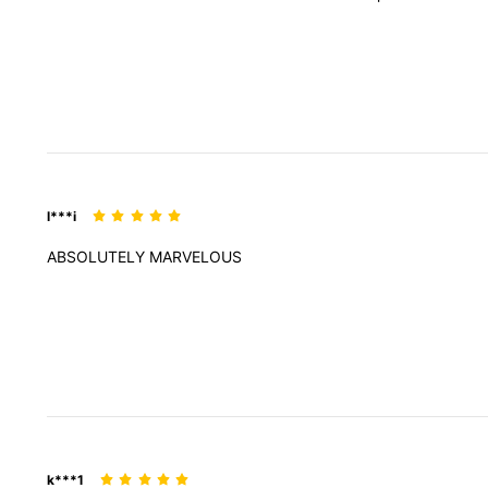
l***i
ABSOLUTELY
MARVELOUS
k***1