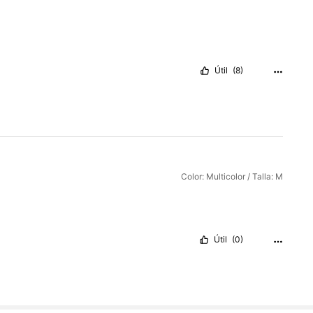
Útil
(8)
Color: Multicolor / Talla: M
Útil
(0)