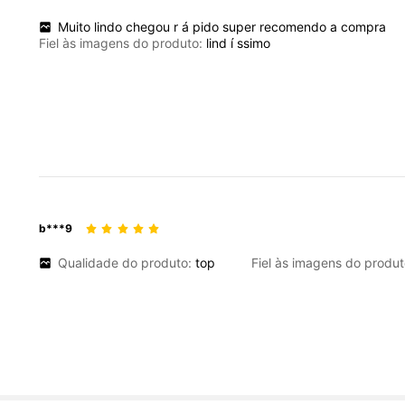
Muito
lindo
chegou
r
á
pido
super
recomendo
a
compra
Fiel às imagens do produto:
lind
í
ssimo
b***9
Qualidade do produto:
top
Fiel às imagens do produ