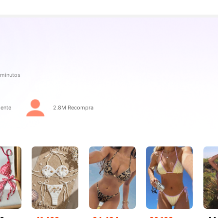
res
 minutos
res
ente
2.8M Recompra
res