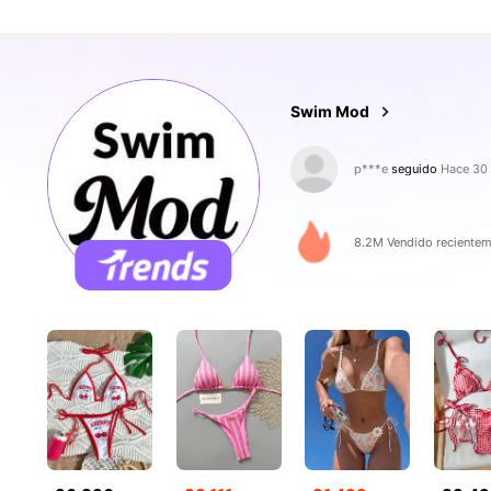
546K Seguido
4,87
Swim Mod
p***e
seguido
Hace 30
d***s
está navegando
546K Seguido
4,87
8.2M Vendido recientem
546K Seguido
4,87