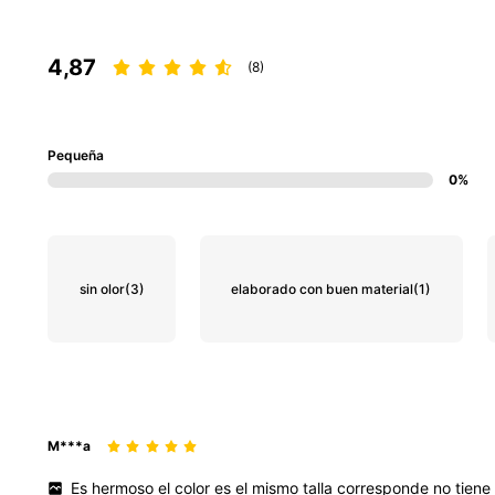
4,87
(8)
Pequeña
0%
sin olor
(3)
elaborado con buen material
(1)
M***a
Es
hermoso
el
color
es
el
mismo
talla
corresponde
no
tien