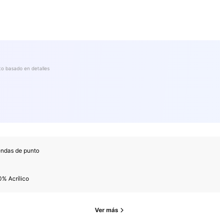
to basado en detalles
endas de punto
% Acrílico
Ver más