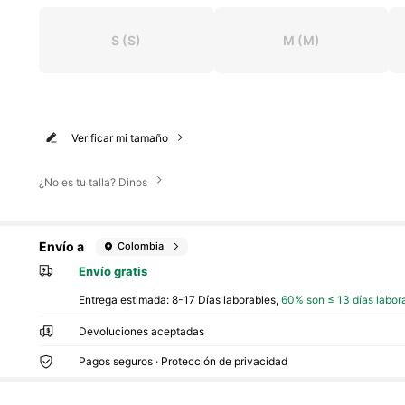
S
(S)
M
(M)
Verificar mi tamaño
¿No es tu talla? Dinos
Envío a
Colombia
Envío gratis
Entrega estimada:
8-17 Días laborables,
60% son ≤ 13 días labor
Devoluciones aceptadas
Pagos seguros · Protección de privacidad