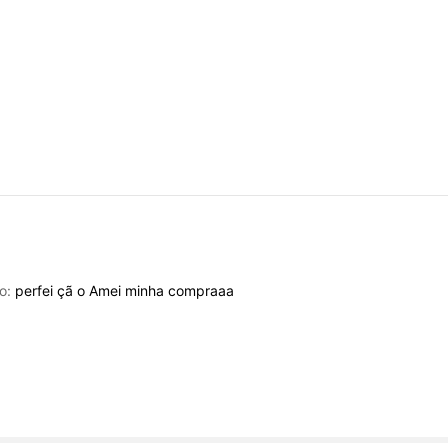
to:
perfei
çã
o
Amei
minha
compraaa