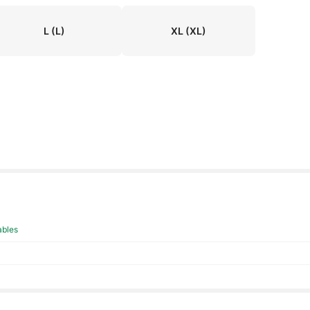
L
(L)
XL
(XL)
ables