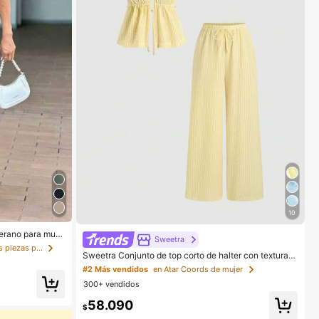
10
erano para muje
Sweetra
ta con cuello y
en Caqui Trajes de dos piezas para mujer
e cintura alta el
Sweetra Conjunto de top corto de halter con textura y
tirantes, y pantalones de pierna ancha, ideal para viaj
#2 Más vendidos
en Atar Coords de mujer
es y vacaciones
300+ vendidos
58.090
$