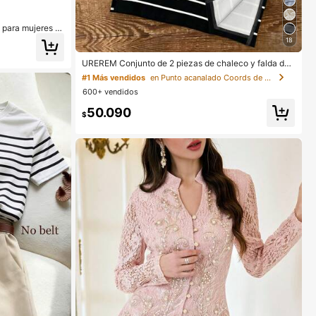
 para mujeres c
extura de capas
18
on detalles de co
ra tener una cit
UREREM Conjunto de 2 piezas de chaleco y falda de
playa con rayas, color contrastante, casual elegante,
#1 Más vendidos
en Punto acanalado Coords de mujer
acanalado con abertura, negro, verano, estilo vacacio
600+ vendidos
nes, ropa de resort para mujer
50.090
$