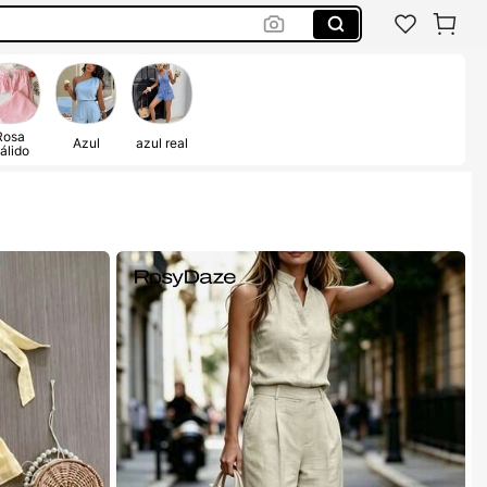
Rosa
Azul
azul real
álido