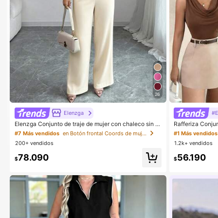
26
Elenzga
#E
Elenzga Conjunto de traje de mujer con chaleco sin m
Rafferiza Conjun
angas elegante y pantalones, estilo de negocios/ofici
ustado sin manga
#7 Más vendidos
en Botón frontal Coords de mujer
#1 Más vendidos
na, para verano
oque, elegante e
200+ vendidos
1.2k+ vendidos
cios y brunch d
78.090
56.190
$
$