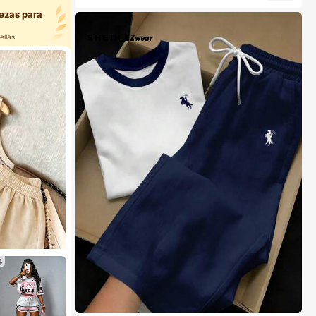
iezas para
ellas
4