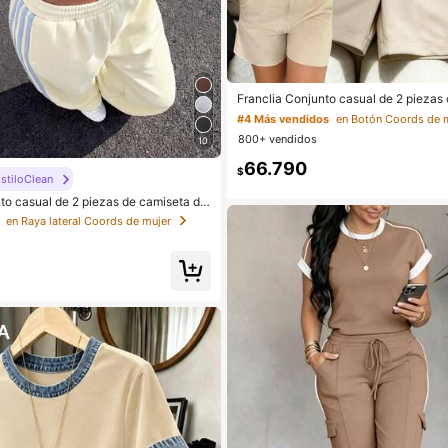
Franclia Conjunto casual de 2 piezas
ga corta de cuello redondo a rayas y s
#4 Más vendidos
en Botón Coords de 
o para mujer
800+ vendidos
10
66.790
$
stiloClean
o casual de 2 piezas de camiseta de
cuello redondo a rayas y pantalones
en Raya lateral Coords de mujer