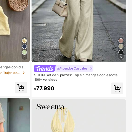
8
5
 mangas con dise
#AtuendosCasuales
os. Y conjunto e
en Escotado por detrás Trajes de dos piezas para m
SHEIN Set de 2 piezas: Top sin mangas con escote en
y pantalones cort
pico y pantalones de unicolor minimalista de verano
ana, conjuntos d
100+ vendidos
77.990
$