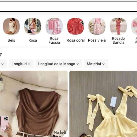
Rosa
Rosado
Beis
Rosa
Rosa coral
Rosa vieja
Fucsia
Sandía
P
Longitud
Longitud de la Manga
Material