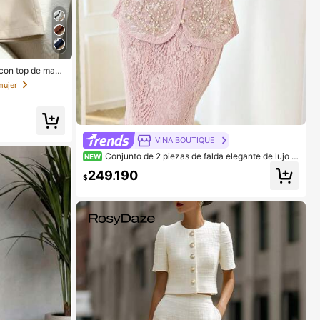
 con top de man
horts con bolsill
mujer
VINA BOUTIQUE
Conjunto de 2 piezas de falda elegante de lujo c
NEW
on cintura ceñida para mujer
249.190
$