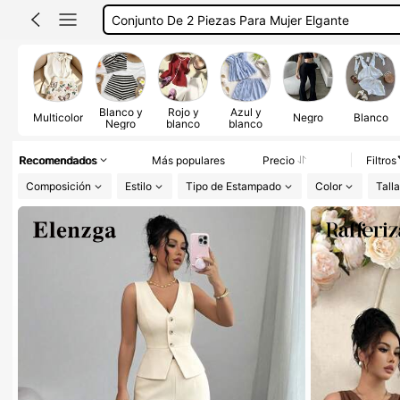
Conjuntos Elegantes Para Dama
Conjunto De 2 Piezas Para Mujer
Blanco y
Rojo y
Azul y
Multicolor
Negro
Blanco
Negro
blanco
blanco
Recomendados
Más populares
Precio
Filtros
Composición
Estilo
Tipo de Estampado
Color
Talla