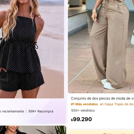
Conjunto de dos piezas de moda de v
r de unicolor casual: top de manga cor
#1 Más vendidos
bolsillos, pantalones de pierna recta d
500+ vendidos
egantes, del trabajo al fin de semana
 recientemente
99K+ Recompra
ión
99.290
$