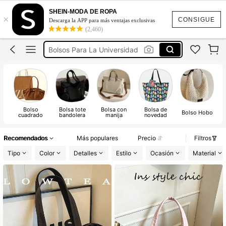
Bolsa Para Universidad
SHEIN-MODA DE ROPA
×
Tote Bag
CONSIGUE
Descarga la APP para más ventajas exclusivas
(2,460)
Bolsas Para Dama
Bolsos Para La Universidad
Bolsa De Playa
Bolsa Para Universidad
Bolso
Bolsa tote
Bolsa con
Bolsa de
Bolso Hobo
B
cuadrado
bandolera
manija
novedad
Recomendados
Más populares
Precio
Filtros
Tipo
Color
Detalles
Estilo
Ocasión
Material