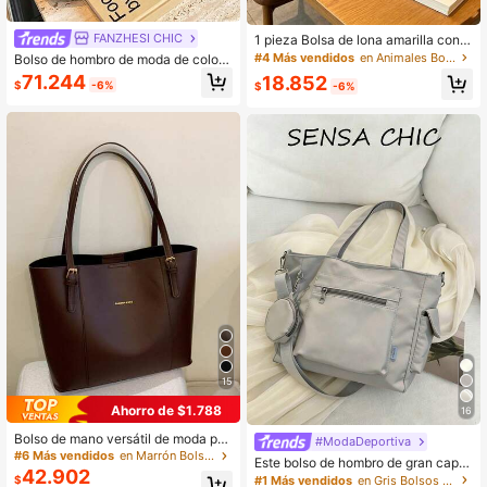
FANZHESI CHIC
1 pieza Bolsa de lona amarilla con e
stampado de Snoopy, diseño de gra
#4 Más vendidos
en Animales Bolsos De Mano Para Mujer
Bolso de hombro de moda de color
n capacidad, adecuada para viajes,
sólido con aplique de letra de cuero
71.244
18.852
compras y uso diario, regalo ideal p
$
-6%
$
-6%
en contraste, bolso tote suave y hol
ara cumpleaños, Día de San Valentí
gado con elefante desmontable par
n, regreso a la escuela y graduació
a uso diario y laboral de damas
n
15
Ahorro de $1.788
16
Bolso de mano versátil de moda par
#ModaDeportiva
a el uso diario, bolso de mano elega
#6 Más vendidos
en Marrón Bolsos De Mano Para Mujer
Este bolso de hombro de gran capa
nte y de moda para mujer, bolso de
42.902
cidad y unicolor, de estilo fashionab
$
#1 Más vendidos
en Gris Bolsos De Mano Para Mujer
mano de gran capacidad