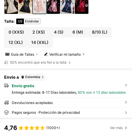
Talla
:
US
Estándar
0
(XXS)
2
(XS)
4
(S)
6
(M)
8/10
(L)
12
(XL)
14
(XXL)
Guía de Tallas
Verificar mi tamaño
92%
encontró que era fiel a la talla
Envío a
Colombia
Envío gratis
Entrega estimada:
8-17 Días laborables,
60% son ≤ 13 días laborables
Devoluciones aceptadas
Pagos seguros · Protección de privacidad
4,76
(1000+)
Ver más