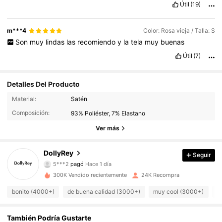
Útil
(19)
m***4
Color: Rosa vieja / Talla: S
Son
muy
lindas
las
recomiendo
y
la
tela
muy
buenas
Útil
(7)
Detalles Del Producto
Material:
Satén
Composición:
93% Poliéster, 7% Elastano
Ver más
DollyRey
Seguir
7.2K Seguidores
4,81
5***2
pagó
Hace 1 día
s***9
seguido
Hace 1 horas
300K Vendido recientemente
24K Recompra
7.2K Seguidores
4,81
bonito (4000+)
de buena calidad (3000+)
muy cool (3000+)
l
7.2K Seguidores
También Podría Gustarte
4,81