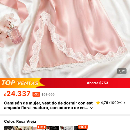
1/12
Ahorra $753
24.337
-3%
$
$25.090
Camisón de mujer, vestido de dormir con est
4,76
(
1000+
)
ampado floral maduro, con adorno de en
caje de satén, vestido de tirantes finos c
on espalda cruzada y escote en V, bata cómo
da
Color: Rosa Vieja