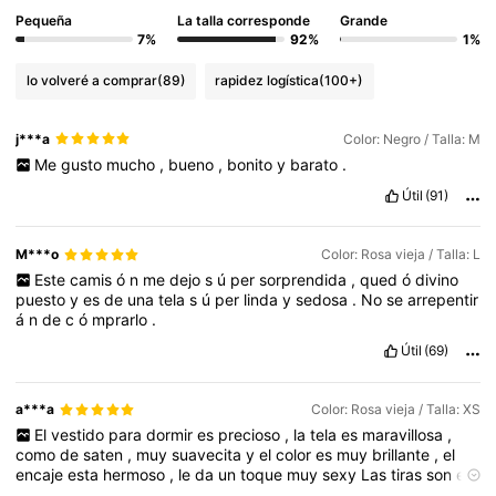
Pequeña
La talla corresponde
Grande
7%
92%
1%
lo volveré a comprar
(89)
rapidez logística
(100+)
j***a
Color: Negro / Talla: M
Me
gusto
mucho
,
bueno
,
bonito
y
barato
.
Útil
(91)
M***o
Color: Rosa vieja / Talla: L
Este
camis
ó
n
me
dejo
s
ú
per
sorprendida
,
qued
ó
divino
puesto
y
es
de
una
tela
s
ú
per
linda
y
sedosa
.
No
se
arrepentir
á
n
de
c
ó
mprarlo
.
Útil
(69)
a***a
Color: Rosa vieja / Talla: XS
El
vestido
para
dormir
es
precioso
,
la
tela
es
maravillosa
,
como
de
saten
,
muy
suavecita
y
el
color
es
muy
brillante
,
el
encaje
esta
hermoso
,
le
da
un
toque
muy
sexy
Las
tiras
son
el
á
sticas
y
se
puede
ajustar
perfecto
Lo
recomiendo
al
100
%