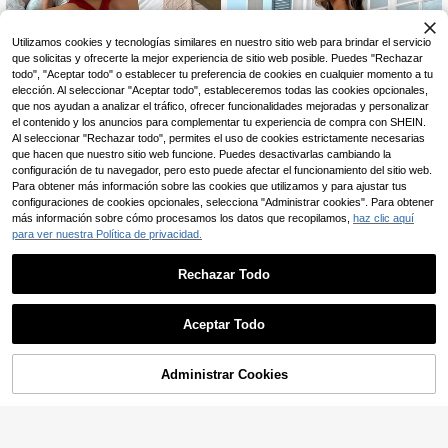
Utilizamos cookies y tecnologías similares en nuestro sitio web para brindar el servicio
que solicitas y ofrecerte la mejor experiencia de sitio web posible. Puedes "Rechazar
todo", "Aceptar todo" o establecer tu preferencia de cookies en cualquier momento a tu
elección. Al seleccionar "Aceptar todo", estableceremos todas las cookies opcionales,
que nos ayudan a analizar el tráfico, ofrecer funcionalidades mejoradas y personalizar
el contenido y los anuncios para complementar tu experiencia de compra con SHEIN.
Al seleccionar "Rechazar todo", permites el uso de cookies estrictamente necesarias
que hacen que nuestro sitio web funcione. Puedes desactivarlas cambiando la
configuración de tu navegador, pero esto puede afectar el funcionamiento del sitio web.
Para obtener más información sobre las cookies que utilizamos y para ajustar tus
configuraciones de cookies opcionales, selecciona "Administrar cookies". Para obtener
10
más información sobre cómo procesamos los datos que recopilamos,
haz clic aquí
SweetSlumber
para ver nuestra Política de privacidad.
#PijamasDeSatén
SweetSlumber Pijama mono de muj
SilkySpell Camisón de mujer con en
er con tirantes finos, estampado de
26.490
caje, de seda sintética, con espalda
#3 Más vendidos
en Champán Vestidos de dormir para mujer
Rechazar Todo
$
lazos coloridos, patchwork de enca
descubierta y cruzado en el pecho
200+ vendidos
(1000+)
je, dulce y lindo
27.062
$
-4%
Aceptar Todo
Administrar Cookies
AÑADIR A LA BOLSA
¡3% DE DESCUENTO!