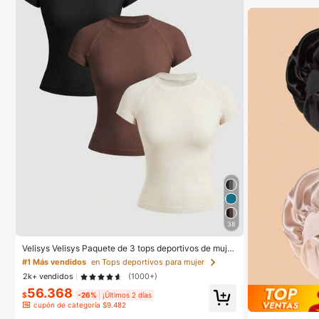
#1 Más vendidos
en Tops deportivos para mujer
38
¡Casi agotado!
#1 Más vendidos
#1 Más vendidos
en Tops deportivos para mujer
en Tops deportivos para mujer
Velisys Velisys Paquete de 3 tops deportivos de mujer
de unicolor, cuello redondo, manga corta raglán, sin c
¡Casi agotado!
¡Casi agotado!
osturas
2k+ vendidos
(1000+)
#1 Más vendidos
en Tops deportivos para mujer
56.368
$
-26%
¡Últimos 2 días
¡Casi agotado!
cupón de categoría $9.482