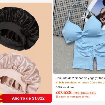
#1 Más vendidos
Clientes habituales
#1 Más vendidos
#1 Más vendidos
Conjunto de 2 piezas de yoga y fitness
etador de yoga sin costuras con tirant
Clientes habituales
Clientes habituales
lones cortos de entrenamiento de cint
300+ vendidos
o deportivo de fitness
#1 Más vendidos
37.538
$
-19%
Últimas 8 hrs
Clientes habituales
cupón de categoría $6.953
Ahorro de $1.822