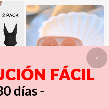
11
e $11.900
#1 Más vendidos
en Electrónica
¡Casi agotado!