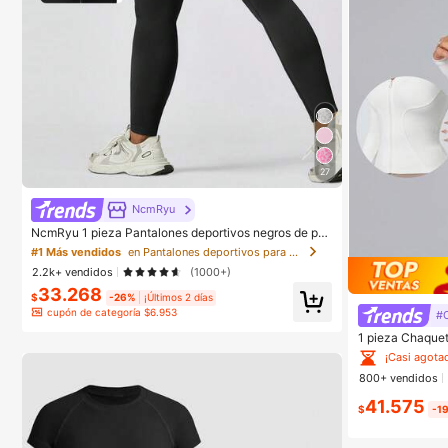
27
NcmRyu
NcmRyu 1 pieza Pantalones deportivos negros de pri
mavera para mujer, de uso casual al aire libre, con efe
#1 Más vendidos
en Pantalones deportivos para mujer
cto moldeador y elevador, aptos para yoga, fitness, ru
2.2k+ vendidos
(1000+)
nning, tenis y entrenamiento
33.268
$
-26%
¡Últimos 2 días
cupón de categoría $6.953
#C
1 pieza Chaquet
jer, adecuada pa
¡Casi agota
vera para depor
800+ vendidos
41.575
$
-1