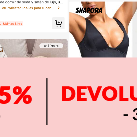
de dormir de seda y satén de lujo, uni
sticos de protección del cabello, liger
s
en Poliéster Toallas para el cabello
ra usar toda la noche, cuidado del ca
uste suave al cuero cabelludo, para ell
%
Últimas 8 hrs
0-3 Years
Ahorro d