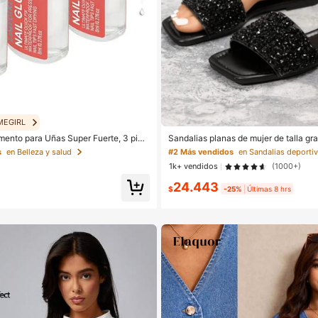
#2 Más vendidos
Baja tasa de retorno
MEGIRL
#2 Más vendidos
#2 Más vendidos
ento para Uñas Super Fuerte, 3 piez
Sandalias planas de mujer de talla gra
lla Adhesivo de Secado Rápido para
acaciones, verano casual y versátil 
Baja tasa de retorno
Baja tasa de retorno
s
en Belleza y salud
 Impermeable de Larga Duración Adec
e strass
1k+ vendidos
(1000+)
Postizas, Imprescindible
#2 Más vendidos
24.443
Baja tasa de retorno
$
-25%
Últimas 8 hrs