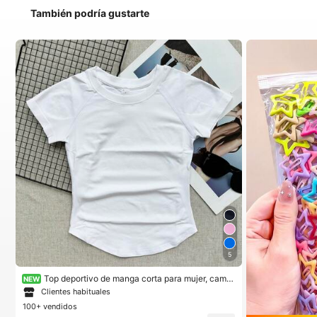
También podría gustarte
5
Top deportivo de manga corta para mujer, camis
NEW
eta de entrenamiento para correr, top de fitness y yog
Clientes habituales
a de verano con cuello redondo y elástico
100+ vendidos