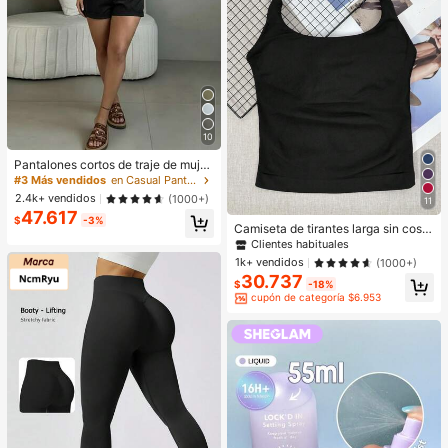
10
Pantalones cortos de traje de mujer
de cintura alta plisados para oficina
#3 Más vendidos
en Casual Pantalones De Mujer
de verano, tejido liso negro, ajuste
2.4k+ vendidos
(1000+)
11
ceñido, pierna ancha recta, sin cint
47.617
urón, casual, de trabajo a fin de se
$
-3%
Camiseta de tirantes larga sin costu
mana
ras para mujer, top de fitness con su
Clientes habituales
jetador extraíble, chaleco deportivo
1k+ vendidos
(1000+)
para yoga, athleisure
30.737
$
-18%
cupón de categoría $6.953