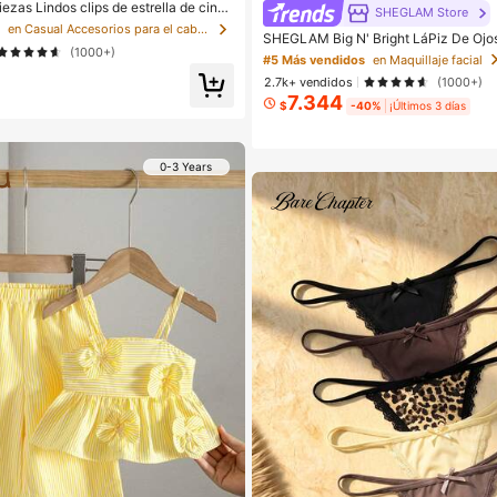
ezas Lindos clips de estrella de cinco
SHEGLAM Store
K, clips de cabello coloridos, accesori
s
en Casual Accesorios para el cabello de las mujere
SHEGLAM Big N' Bright LáPiz De Ojos-
 el cabello - Adecuados para niñas, us
(1000+)
arca De Belleza CosméTica Maquillaj
cuela, fiestas, deportes, estética
#5 Más vendidos
en Maquillaje facial
Y NiñAs
2.7k+ vendidos
(1000+)
7.344
$
-40%
¡Últimos 3 días
0-3 Years