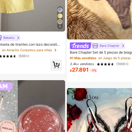
5
Bebeilu
iseta de tirantes con lazo decorativo
Bare Chapter
cintura elástica a rayas, estilo casual
s
en Amarillo Conjuntos para niñas
Bare Chapter Set de 5 piezas de brag
para bebé niña
(500+)
n estampado de leopardo y parches d
#1 Más vendidos
oño para mujer
2.4k+ vendidos
(1000+)
27.891
$
-7%