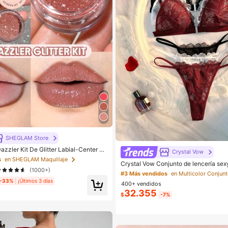
SHEGLAM Store
zler Kit De Glitter Labial-Center St
Crystal Vow
Marca De Belleza CosméTica Maquill
s
en SHEGLAM Maquillaje
Crystal Vow Conjunto de lencería sex
s Y NiñAs
(1000+)
n encaje y patchwork con cierre dela
#3 Más vendidos
es
-33%
¡Últimos 3 días
400+ vendidos
32.355
$
-7%