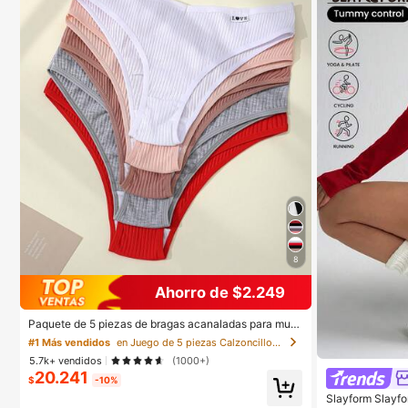
8
Ahorro de $2.249
Paquete de 5 piezas de bragas acanaladas para muje
r, de alta elasticidad, unicolor con diseño de letras, cin
#1 Más vendidos
en Juego de 5 piezas Calzoncillos de mujer
tura baja, para uso diario
5.7k+ vendidos
(1000+)
20.241
$
-10%
Slayform Slayf