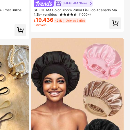
SHEGLAM Store
Frost Brillos M
SHEGLAM Color Bloom Rubor LíQuido Acabado Mate
e Para Mujeres
-Rose Ritual Colorete Marca De Belleza CosméTica
1.3k+ vendidos
(1000+)
Maquillaje Para Mujeres Y NiñAs
19.436
$
-21%
¡Últimos 3 días
Estimado