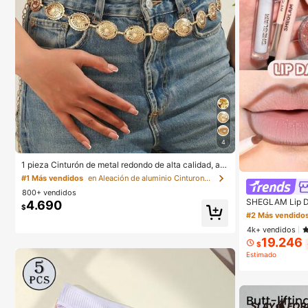
4
1 pieza Cinturón de metal redondo de alta calidad, ad
ecuado para mujeres en verano
#1 Más vendidos
en Aleación de aluminio Cinturones y cinturones de
800+ vendidos
SHEGLAM Lip Daz
4.690
$
age Lip Combo 
#2 Más vendido
aje Para Mujere
4k+ vendidos
19.246
$
Estimado