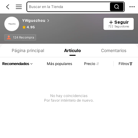
Buscar en la Tienda
YWguozhou
Seguir
722 Seguidores
4.95
124 Recompra
Página principal
Artículo
Comentarios
Recomendados
Más populares
Precio
Filtros
No hay coincidencias
Por favor inténtelo de nuevo.