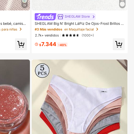
19
SHEGLAM Store
s bebé, camiset
SHEGLAM Big N' Bright LáPiz De Ojos-Frost Brillos M
s rosas y patrón
arca De Belleza CosméTica Maquillaje Para Mujeres
 para niñas
#3 Más vendidos
en Maquillaje facial
s, estilo casual
Y NiñAs
2.7k+ vendidos
(1000+)
lidas, campus, t
lo femenino, rel
7.344
$
-40%