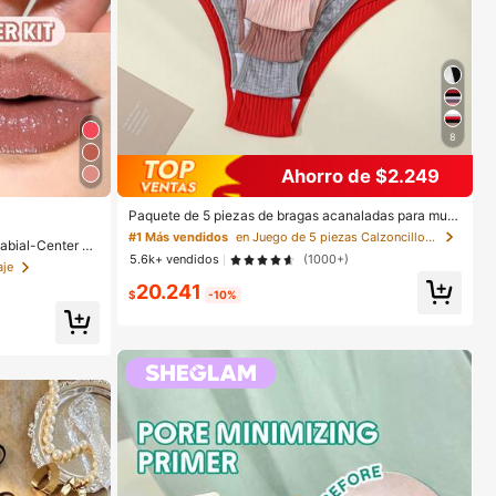
8
Ahorro de $2.249
Paquete de 5 piezas de bragas acanaladas para muje
r, de alta elasticidad, unicolor con diseño de letras, cin
#1 Más vendidos
en Juego de 5 piezas Calzoncillos de mujer
abial-Center St
tura baja, para uso diario
5.6k+ vendidos
(1000+)
méTica Maquill
aje
20.241
$
-10%