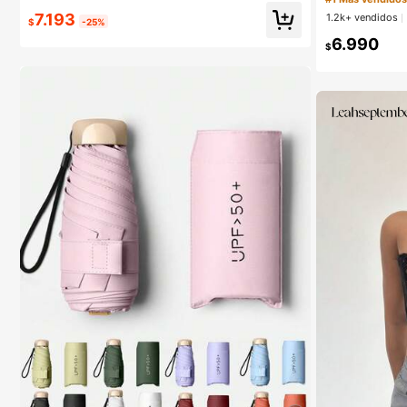
cabello, Vacacio
7.193
1.2k+ vendidos
Clientes habituales
orios para el ca
$
-25%
ia
6.990
$