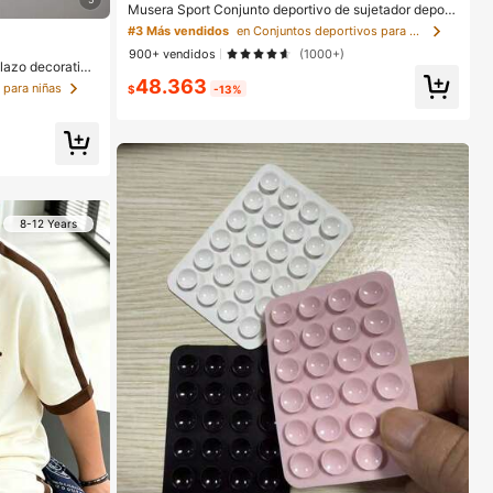
Musera Sport Conjunto deportivo de sujetador deporti
vo con espalda cruzada y mallas con efecto trasero fr
#3 Más vendidos
en Conjuntos deportivos para mujer
uncido. Conjunto de activewear para pádel, invierno,
900+ vendidos
(1000+)
gimnasio, entrenamiento y actividades
 lazo decorativo
as, estilo casual
48.363
 para niñas
$
-13%
8-12 Years