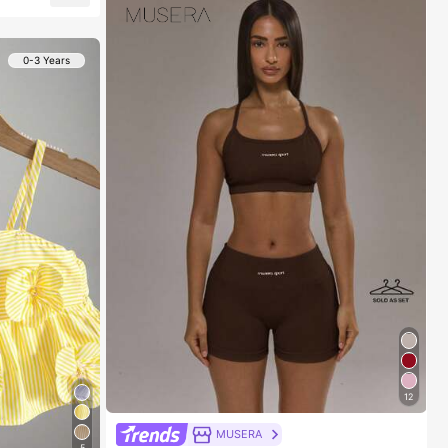
0-3 Years
12
MUSERA
5