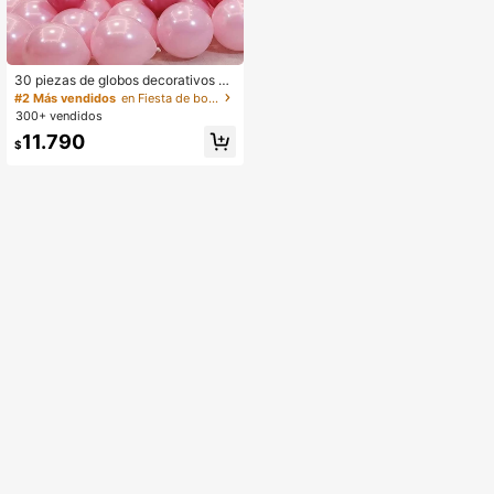
30 piezas de globos decorativos m
etálicos para fiesta, evento y decor
#2 Más vendidos
en Fiesta de bodas Globos Decorativos
ación de habitaciones, suministros
300+ vendidos
para fiestas de cumpleaños y temát
11.790
icas
$