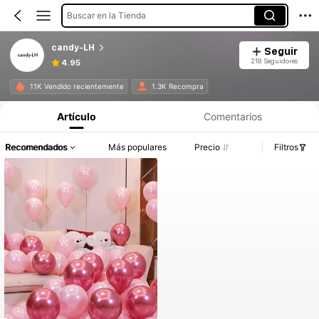
Buscar en la Tienda
candy-LH
Seguir
218 Seguidores
4.95
11K Vendido recientemente
1.3K Recompra
Artículo
Comentarios
Recomendados
Más populares
Precio
Filtros