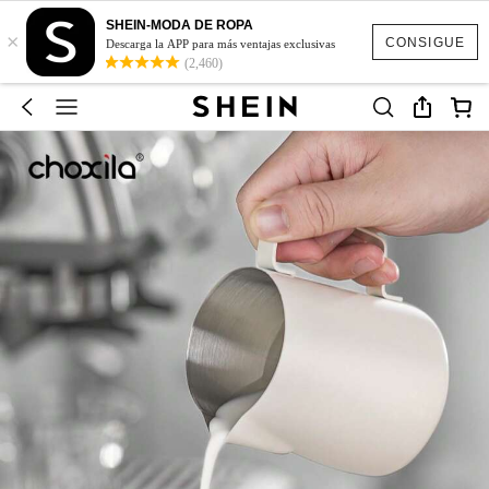
SHEIN-MODA DE ROPA
×
CONSIGUE
Descarga la APP para más ventajas exclusivas
(2,460)