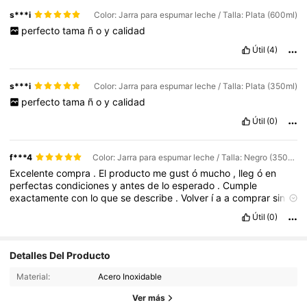
s***i
Color: Jarra para espumar leche / Talla: Plata (600ml)
perfecto
tama
ñ
o
y
calidad
Útil
(4)
s***i
Color: Jarra para espumar leche / Talla: Plata (350ml)
perfecto
tama
ñ
o
y
calidad
Útil
(0)
f***4
Color: Jarra para espumar leche / Talla: Negro (350ml)
Excelente
compra
.
El
producto
me
gust
ó
mucho
,
lleg
ó
en
perfectas
condiciones
y
antes
de
lo
esperado
.
Cumple
exactamente
con
lo
que
se
describe
.
Volver
í
a
a
comprar
sin
duda
Útil
(0)
Detalles Del Producto
Material:
Acero Inoxidable
Ver más