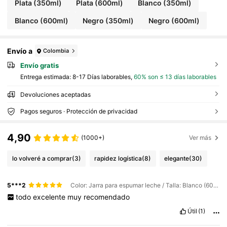
Plata (350ml)
Plata (600ml)
Blanco (350ml)
Blanco (600ml)
Negro (350ml)
Negro (600ml)
Envío a
Colombia
Envío gratis
Entrega estimada:
8-17 Días laborables,
60% son ≤ 13 días laborables
Devoluciones aceptadas
Pagos seguros · Protección de privacidad
4,90
(1000+)
Ver más
lo volveré a comprar
(3)
rapidez logística
(8)
elegante
(30)
5***2
Color: Jarra para espumar leche / Talla: Blanco (600ml)
todo
excelente
muy
recomendado
Útil
(1)