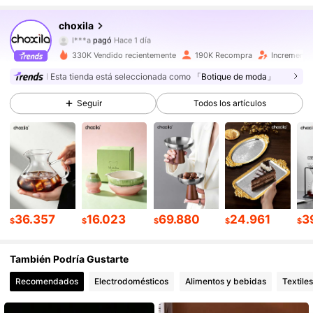
choxila
61K Seguidores
4,92
I***a
pagó
Hace 1 día
m***d
seguido
Hace 2 horas
330K Vendido recientemente
190K Recompra
Incremento
61K Seguidores
4,92
Esta tienda está seleccionada como
「Botique de moda」
Seguir
Todos los artículos
61K Seguidores
4,92
61K Seguidores
4,92
61K Seguidores
4,92
36.357
16.023
69.880
24.961
3
$
$
$
$
$
También Podría Gustarte
61K Seguidores
4,92
Recomendados
Electrodomésticos
Alimentos y bebidas
Textile
61K Seguidores
4,92