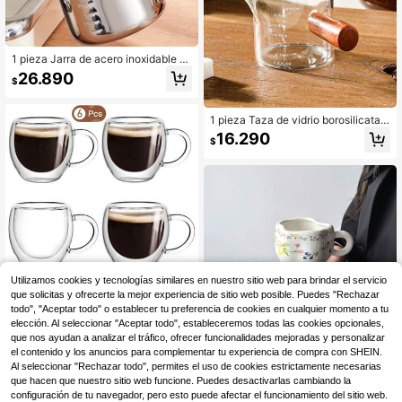
1 pieza Jarra de acero inoxidable p
ara espumar leche con escala de 3
26.890
$
50ml/550ml/900ml de capacidad, t
aza con espumador de leche con pi
co puntiagudo para latte art, jarra d
1 pieza Taza de vidrio borosilicatad
e vapor profesional para máquinas
o alto con doble pico y mango later
de espresso y máquinas de latte, su
16.290
$
al, taza de café de vidrio transparen
ministros para cafeterías y material
te con mini tanque de leche y escal
escolar
a para suministros escolares y de v
uelta al colegio
Utilizamos cookies y tecnologías similares en nuestro sitio web para brindar el servicio
que solicitas y ofrecerte la mejor experiencia de sitio web posible. Puedes "Rechazar
todo", "Aceptar todo" o establecer tu preferencia de cookies en cualquier momento a tu
elección. Al seleccionar "Aceptar todo", estableceremos todas las cookies opcionales,
que nos ayudan a analizar el tráfico, ofrecer funcionalidades mejoradas y personalizar
el contenido y los anuncios para complementar tu experiencia de compra con SHEIN.
Al seleccionar "Rechazar todo", permites el uso de cookies estrictamente necesarias
Juegos de 2 y 6 tazas de espresso
que hacen que nuestro sitio web funcione. Puedes desactivarlas cambiando la
con asas, tazas de espresso de dob
#1 Más vendidos
en Vidrio ctd Tazas y jarros de café
configuración de tu navegador, pero esto puede afectar el funcionamiento del sitio web.
le pared aisladas de 2.8 Oz transpar