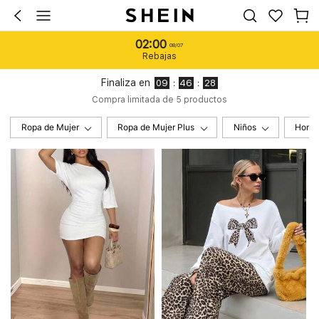
02:00
08/07
Rebajas
Finaliza en
:
:
09
46
27
Compra limitada de 5 productos
Ropa de Mujer
Ropa de Mujer Plus
Niños
Homb