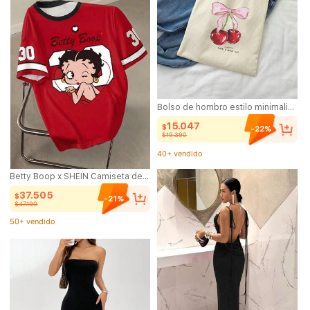
Bolso de hombro estilo minimalista con estampado de cerezas, bolso de mano, bolso de estilo bohemio minimalista, regalo para mujeres, adecuado para trabajo, viajes, compras, mochila, etc., gran capacidad, portátil, adecuado para adolescentes, estudiantes universitarias, trabajadoras de oficina, muy adecuado para trabajo, vuelta al colegio, escuela secundaria, universidad, vacaciones, etc., combina con ropa de estilo bohemio para mujeres.
15.047
$
-22%
$19.390
40+ vendido
(500+)
Betty Boop x SHEIN Camiseta de manga corta casual de mujer con estampado de dibujos animados, para verano
40+ vendido
37.505
$
-21%
$47.190
50+ vendido