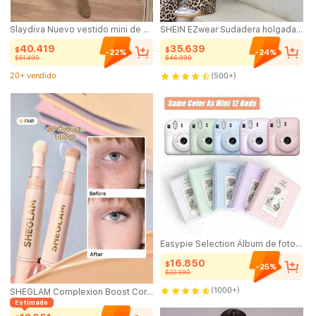
Slaydiva Nuevo vestido mini de mujer de cintura estrecha con un hombro, de estilo casual y sexy, con ojales y cordón en la cintura. Adecuado para uso diario, vacaciones, viajes, citas, temporada de bodas, invitados de boda, playa, estilo occidental, nómada, casual, uso en el aeropuerto, brunch, vuelta al colegio, estilo bohemio.
SHEIN EZwear Sudadera holgada de manga larga delgada con estampado de leopardo y lazo, en color blanco, para mujer, para otoño/invierno
40.419
35.639
$
$
-22%
-24%
$51.490
$46.990
60+ vendido
(500+)
20+ vendido
60+ vendido
Easypie Selection Álbum de fotos de 64 bolsillos compatible con cámara instantánea Mini 12/11/9, álbum de fundas de gran capacidad, folleto de almacenamiento de fotos multicolor, mejores regalos para amigos, regalos de graduación, regalos de vuelta a la escuela, decoraciones navideñas, regalos del Día de San Valentín, regalos para mamá y papá, Halloween, Acción de Gracias, regalos personalizados, regalos de cumpleaños, regalos de Año Nuevo
16.850
$
-25%
$22.390
50+ vendido
(1000+)
SHEGLAM Complexion Boost Corrector-Fair Marca De Belleza CosméTica Maquillaje Para Mujeres Y NiñAs
Estimado
50+ vendido