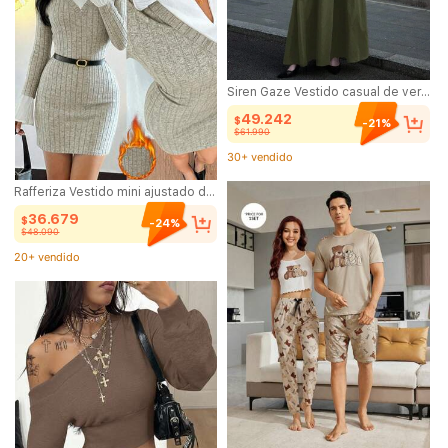
Siren Gaze Vestido casual de verano para mujer con tejido de punto de parte superior ajustada y Bottom ancha, con bolsillos laterales
49.242
$
-21%
$61.990
30+ vendido
(1000+)
Rafferiza Vestido mini ajustado de mujer negro de 2 en 1, sexy y elegante, con costillas cepilladas, para otoño/invierno
30+ vendido
36.679
$
-24%
$48.090
20+ vendido
(100+)
20+ vendido