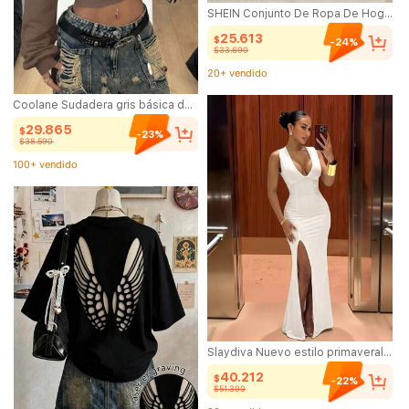
SHEIN Conjunto De Ropa De Hogar Para Hombre De 2 Piezas/set Con Camiseta De Letra Y Estampado De Oso De Dibujos Animados Y Pantalones Cortos De Pijama
25.613
$
-24%
$33.690
20+ vendido
(1000+)
Coolane Sudadera gris básica de manga larga y hombros descubiertos para salir, estilo urbano de otoño/invierno para mujer
20+ vendido
29.865
$
-23%
$38.590
100+ vendido
(1000+)
100+ vendido
Slaydiva Nuevo estilo primaveral, festival de música de primavera y verano, Día de San Valentín, casual de Pascua, simple y básico, estilo callejero dulce Y2K, vestido sexy para fiesta, elegante escote en V, cintura plisada, ajuste ceñido, abertura alta hasta el muslo, vestido blanco, vestido extra largo para mujer
40.212
$
-22%
$51.390