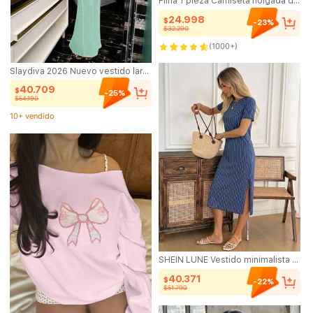
Flirla 1 pieza Camiseta holgada de hombros caídos con estampa London 92 en hombro oblicuo, para mujeres
24.998
$
-23%
$32.290
100+ vendido
(1000+)
Slaydiva 2026 Nuevo vestido largo de mujer de manga corta con pliegues, ajuste ceñido, color blanco, para primavera/verano. Adecuado para uso diario, fiestas, vuelta al colegio, citas, té de la tarde, vacaciones, San Valentín, brunch, atuendo de aeropuerto, casual, deportivo, invitado de boda-B
100+ vendido
40.709
$
-25%
$54.190
10+ vendido
SHEIN LUNE Vestido minimalista de rayas para uso diario con cuello redondo, manga corta y abertura lateral para mujer
40.371
$
-22%
$51.790