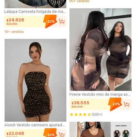
90+ vendido
Lalippa Camiseta holgada de manga corta con cuello redondo y abertura en la espalda para mujer
24.828
$
-22%
$31.790
10+ vendido
(100+)
10+ vendido
Firerie Vestido mini de manga acampanada transparente y sexy con estampado degradado de teñido anudado para mujer de talla grande, vestido de vacaciones, sexy/vacaciones/playa/romántico/festival de música/casual
38.555
$
-23%
$50.090
(500+)
Aloruh Vestido camisero ajustado con estampado de leopardo, estilo casual, elegante y vintage, cómodo para primavera y otoño
22.048
$
-22%