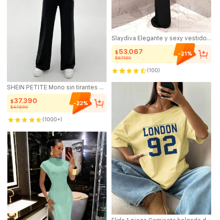
Slaydiva Elegante y sexy vestido largo con tirantes de lazo y espalda descubierta - Vestido envolvente rojo para damas, vestido maxi, vestido de mujer, vestido Y2K, vestido impresionante, vestido negro para mujer
53.067
$
-21%
$67.190
10+ vendido
(100)
SHEIN PETITE Mono sin tirantes de unicolor simple para uso diario con falda acampanada, para mujeres de talla pequeña
10+ vendido
37.390
$
-22%
$47.690
60+ vendido
(1000+)
60+ vendido