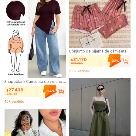
Conjunto de pijama de camiseta de tirantes y pantalones/shorts con estampado de oso de dibujos animados para mujer
31.170
$
-22%
$39.890
100+ vendido
(1000+)
Shapeblank Camiseta de verano casual elegante para mujer talla grande en color burdeos, elástica y cómoda, con cintura fruncida, bajo asimétrico, manga corta y corte curvo para uso diario
100+ vendido
27.436
$
-24%
$36.190
40+ vendido
(1000+)
40+ vendido