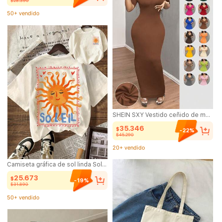
$28.390
50+ vendido
(1000+)
50+ vendido
SHEIN SXY Vestido ceñido de manga corta con cuello en V de un solo color para mujer
35.346
$
-22%
$45.290
20+ vendido
(1000+)
Camiseta gráfica de sol linda Solei, para verano para mujeres, vacaciones y playa, talla grande, camiseta casual de manga corta y cuello redondo para mujeres
20+ vendido
25.673
$
-19%
$31.890
50+ vendido
(100+)
50+ vendido