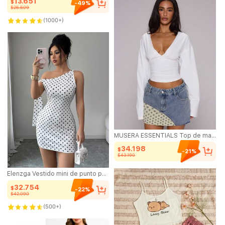
13.651
$
-49%
$26.609
200+ vendido
(1000+)
200+ vendido
MUSERA ESSENTIALS Top de manga larga con escote profundo, cintura ceñida y mangas de murciélago, fluido, estilo Y2K vintage, lindo y cool para verano, primavera, vacaciones, festivales, rave y ciudad
34.198
$
-21%
$43.190
Elenzga Vestido mini de punto para mujer, blanco con lunares negros, de verano, elegante, para fiesta, ajustado, con hombro asimétrico, nudo retorcido y estampado de lunares, moda casual para exteriores
32.754
$
-22%
$42.090
20+ vendido
(500+)
20+ vendido