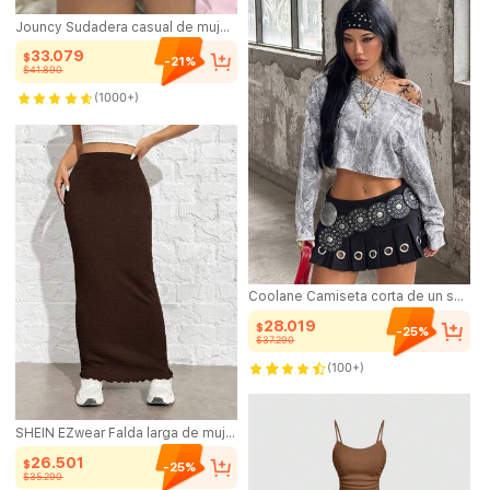
Jouncy Sudadera casual de mujer con bordado de lazo, primavera otoño, graduación, maestro, regreso a la escuela, otoño
33.079
$
-21%
$41.890
10+ vendido
(1000+)
10+ vendido
Coolane Camiseta corta de un solo hombro para mujer con estampado de hojas secas y ramas, blanca, estilo grunge de otoño para salir de noche
28.019
$
-25%
$37.290
(100+)
SHEIN EZwear Falda larga de mujer de punto marrón
26.501
$
-25%
$35.290