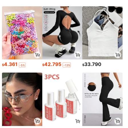
4.361
42.795
33.790
$
$
$
-5%
-13%