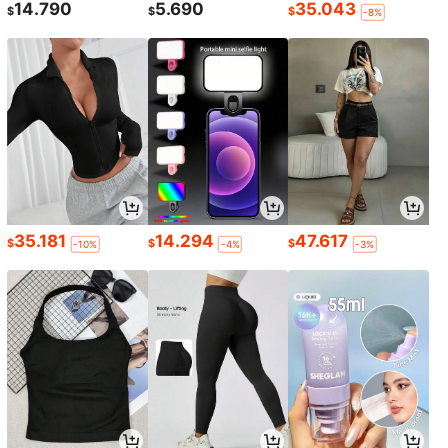
14.790
5.690
35.043
$
$
$
-8%
35.181
14.294
47.617
$
$
$
-10%
-4%
-3%