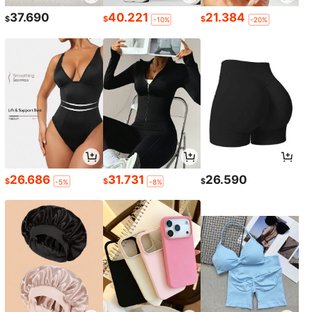
37.690
40.221
21.384
$
$
$
-10%
-20%
26.686
31.731
26.590
$
$
$
-5%
-8%