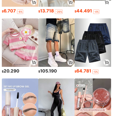
6.707
13.718
44.491
$
$
$
-8%
-26%
-4%
20.290
105.190
64.781
$
$
$
-5%