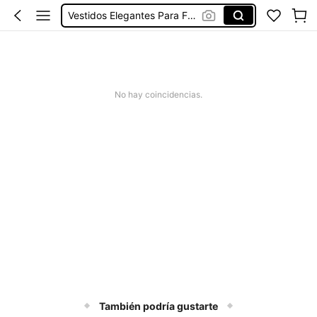
Vestidos Elegantes Para Fiesta
Vestidos De Baño Mujer
Blusas Para Mujer
Ropa Deportiva De Mujer
No hay coincidencias.
Vestidos
También podría gustarte