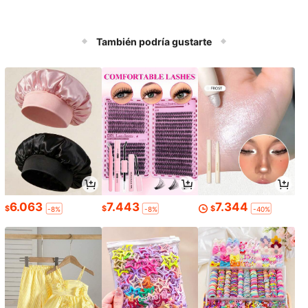
También podría gustarte
6.063
7.443
7.344
$
$
$
-8%
-8%
-40%