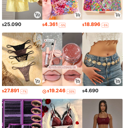
25.090
4.361
18.896
$
$
$
-5%
-5%
27.891
19.246
4.690
$
$
$
-7%
-33%