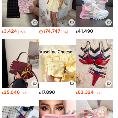
3.424
74.747
41.490
$
$
$
-22%
-1%
25.046
17.890
63.324
$
$
$
-4%
-7%