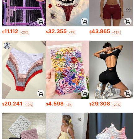
11.112
32.355
43.865
$
$
$
-20%
-7%
-19%
20.241
4.598
29.308
$
$
$
-10%
-4%
-27%