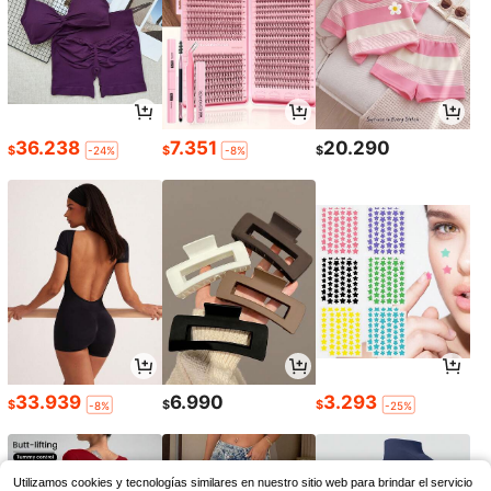
36.238
7.351
20.290
$
$
$
-24%
-8%
33.939
6.990
3.293
$
$
$
-8%
-25%
Utilizamos cookies y tecnologías similares en nuestro sitio web para brindar el servicio