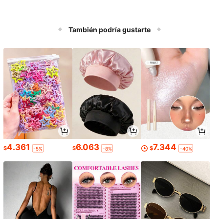
También podría gustarte
4.361
6.063
7.344
$
$
$
-5%
-8%
-40%