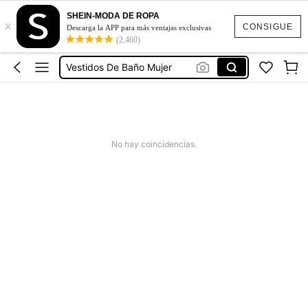
Ropa Deportiva De Mujer
SHEIN-MODA DE ROPA
×
Vestidos
CONSIGUE
Descarga la APP para más ventajas exclusivas
(2,460)
Vestidos Elegantes Para Fiesta
Vestidos De Baño Mujer
Blusas Para Mujer
Ropa Deportiva De Mujer
Vestidos
No hay coincidencias.