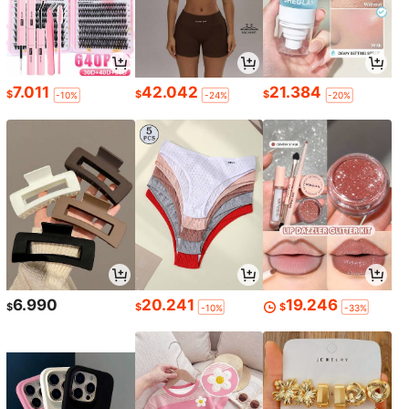
7.011
42.042
21.384
$
$
$
-10%
-24%
-20%
6.990
20.241
19.246
$
$
$
-10%
-33%