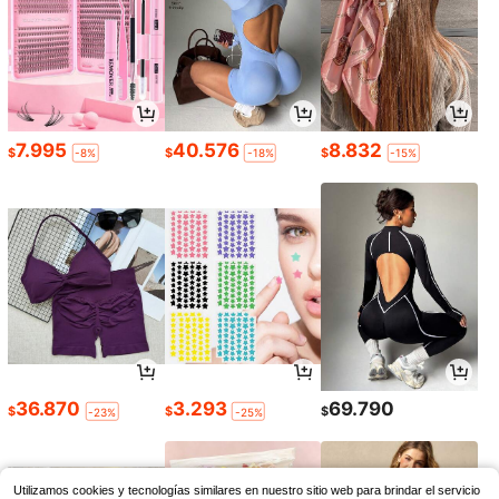
7.995
40.576
8.832
$
$
$
-8%
-18%
-15%
36.870
3.293
69.790
$
$
$
-23%
-25%
Utilizamos cookies y tecnologías similares en nuestro sitio web para brindar el servicio