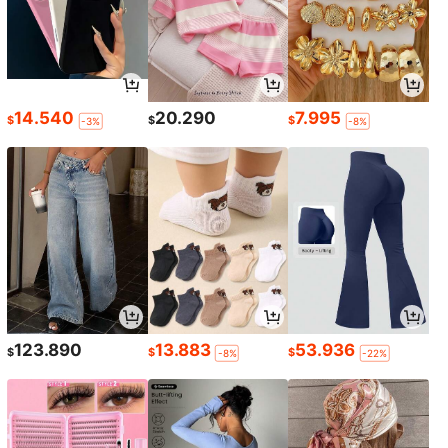
14.540
20.290
7.995
$
$
$
-3%
-8%
123.890
13.883
53.936
$
$
$
-8%
-22%