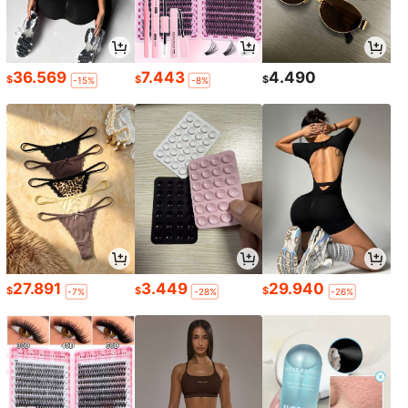
36.569
7.443
4.490
$
$
$
-15%
-8%
27.891
3.449
29.940
$
$
$
-7%
-28%
-26%