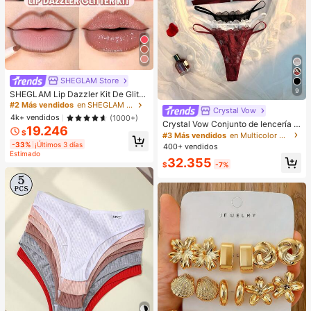
SHEGLAM Store
9
SHEGLAM Lip Dazzler Kit De Glitte
r Labial-Center Stage Lip Combo M
#2 Más vendidos
en SHEGLAM Maquillaje
Crystal Vow
arca De Belleza CosméTica Maquill
4k+ vendidos
(1000+)
aje Para Mujeres Y NiñAs
Crystal Vow Conjunto de lencería s
19.246
exy de 6 piezas con encaje y patch
$
#3 Más vendidos
en Multicolor Conjuntos de sujetador y braguita pa
work con cierre delantero para muj
-33%
¡Últimos 3 días
400+ vendidos
eres
Estimado
32.355
$
-7%