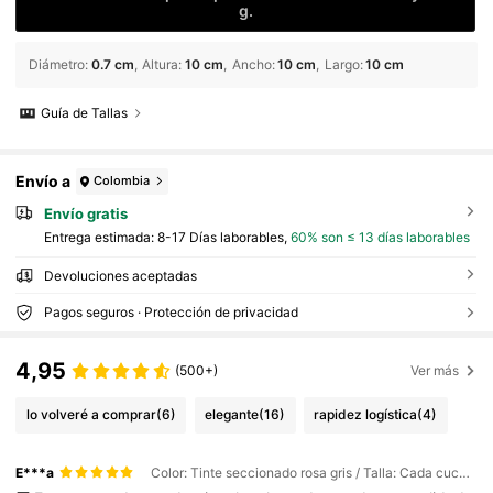
g.
Diámetro
:
0.7 cm
Altura
:
10 cm
Ancho
:
10 cm
Largo
:
10 cm
Guía de Tallas
Envío a
Colombia
Envío gratis
Entrega estimada:
8-17 Días laborables,
60% son ≤ 13 días laborables
Devoluciones aceptadas
Pagos seguros · Protección de privacidad
4,95
(500+)
Ver más
lo volveré a comprar
(6)
elegante
(16)
rapidez logística
(4)
E***a
Color: Tinte seccionado rosa gris / Talla: Cada cucharada pesa aproximadamente entre 90 y 100 g.