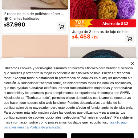
2 rollos de hilo de poliéster súper gr
ueso, 500g de hilo de manualidade
Clientes habituales
s suave y multicolor, adecuado para
Ahorro de $32
87.990
$
tejer a mano, mantas, almohadas, c
amas para mascotas - varios colore
Juego de 3 piezas de lujo de hilo de
s
4.458
terciopelo para otoño e invierno - H
$
-1%
ilo de chenilla de poliéster suave, p
erfecto para tejer y hacer ganchillo
DIY, disponible en una variedad de
colores que incluyen blanco, beige,
azul, marrón, morado, verde, negro
y gris
Utilizamos cookies y tecnologías similares en nuestro sitio web para brindar el servicio
que solicitas y ofrecerte la mejor experiencia de sitio web posible. Puedes "Rechazar
todo", "Aceptar todo" o establecer tu preferencia de cookies en cualquier momento a tu
elección. Al seleccionar "Aceptar todo", estableceremos todas las cookies opcionales,
que nos ayudan a analizar el tráfico, ofrecer funcionalidades mejoradas y personalizar
el contenido y los anuncios para complementar tu experiencia de compra con SHEIN.
Mostrar artículos similares con stock en '
Cada cucharada pesa aproximadamente entre 90 y 100 g.
Ver todo
Al seleccionar "Rechazar todo", permites el uso de cookies estrictamente necesarias
que hacen que nuestro sitio web funcione. Puedes desactivarlas cambiando la
configuración de tu navegador, pero esto puede afectar el funcionamiento del sitio web.
Para obtener más información sobre las cookies que utilizamos y para ajustar tus
500g/300g Hilo delgado de 4 cabo
configuraciones de cookies opcionales, selecciona "Administrar cookies". Para obtener
52.390
s de colores degradados arcoíris, hil
más información sobre cómo procesamos los datos que recopilamos,
haz clic aquí
$
o de lana arcoíris, material de punto
50g Hilo transparente súper suave
para ver nuestra Política de privacidad.
fino, hilo suave y cálido para tejer a
11.290
y ligero con diseño floral de café y
$
mano, hacer suéteres, crochet, bufa
blanco, adecuado para manualidad