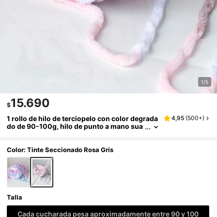
1/5
15.690
$
1 rollo de hilo de terciopelo con color degrada
4,95
(
500+
)
do de 90-100g, hilo de punto a mano sua
ve y cálido, utilizado para tejer bufandas,
muñecos y mantas.
Color: Tinte Seccionado Rosa Gris
Talla
Cada cucharada pesa aproximadamente entre 90 y 100