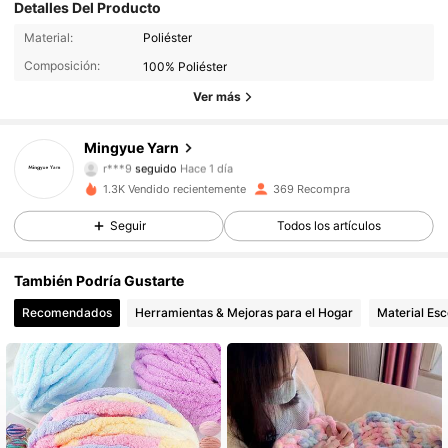
Detalles Del Producto
Material:
Poliéster
Composición:
100% Poliéster
Ver más
Mingyue Yarn
171 Seguidores
4,95
r***9
seguido
Hace 1 día
171 Seguidores
4,95
1.3K Vendido recientemente
369 Recompra
171 Seguidores
4,95
Seguir
Todos los artículos
171 Seguidores
4,95
También Podría Gustarte
171 Seguidores
4,95
Recomendados
Herramientas & Mejoras para el Hogar
Material Esc
171 Seguidores
4,95
171 Seguidores
4,95
171 Seguidores
4,95
171 Seguidores
4,95