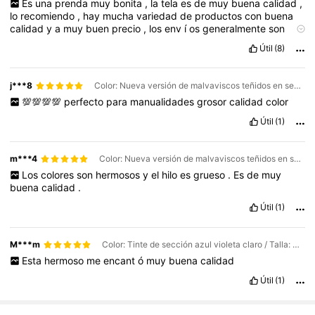
Es
una
prenda
muy
bonita
,
la
tela
es
de
muy
buena
calidad
,
lo
recomiendo
,
hay
mucha
variedad
de
productos
con
buena
calidad
y
a
muy
buen
precio
,
los
env
í
os
generalmente
son
rapidos
!
Si
te
gusto
mi
comentario
deja
tu
like
👍☺️
Útil
(8)
j***8
Color: Nueva versión de malvaviscos teñidos en segmentos / Talla: Cada cucharada pesa aproximadamente entre 90 y 100 g.
💯💯💯💯
perfecto
para
manualidades
grosor
calidad
color
Útil
(1)
m***4
Color: Nueva versión de malvaviscos teñidos en segmentos / Talla: Cada cucharada pesa aproximadamente entre 90 y 100 g.
Los
colores
son
hermosos
y
el
hilo
es
grueso
.
Es
de
muy
buena
calidad
.
Útil
(1)
M***m
Color: Tinte de sección azul violeta claro / Talla: Cada cucharada pesa aproximadamente entre 90 y 100 g.
Esta
hermoso
me
encant
ó
muy
buena
calidad
Útil
(1)