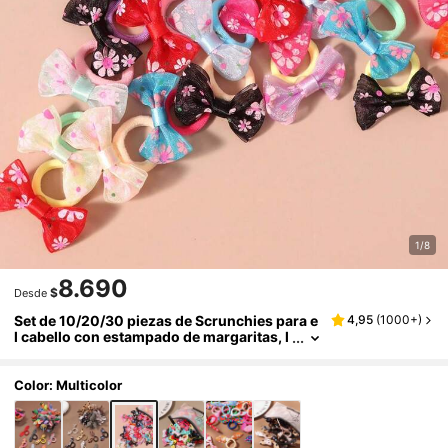
1/8
8.690
$
Desde
Set de 10/20/30 piezas de Scrunchies para e
4,95
(
1000+
)
l cabello con estampado de margaritas, l
azos elásticos para el cabello con diseño
s de dibujos animados, accesorios de cabell
o versátiles (color y estilo aleatorios) para fe
Color: Multicolor
stivales y fiestas