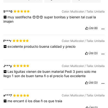
5***0
Color: Multicolor / Talla: Unitalla
muy
sastifecha
😍😍😍
super
bonitas
y
bienen
tal
cual
la
imajen
Útil
(6)
F***r
Color: Multicolor / Talla: Unitalla
excelente
producto
buena
calidad
y
precio
Útil
(3)
J***y
Color: Multicolor / Talla: Unitalla
Las
liguitas
vienen
de
buen
material
Pedi
3
pero
solo
me
llego
1
son
de
buen
tama
ñ
o
el
precio
fue
excelente
Útil
(3)
a***7
Color: Multicolor / Talla: Unitalla
me
encant
ó
los
dise
ñ
os
que
traia
Útil
(1)