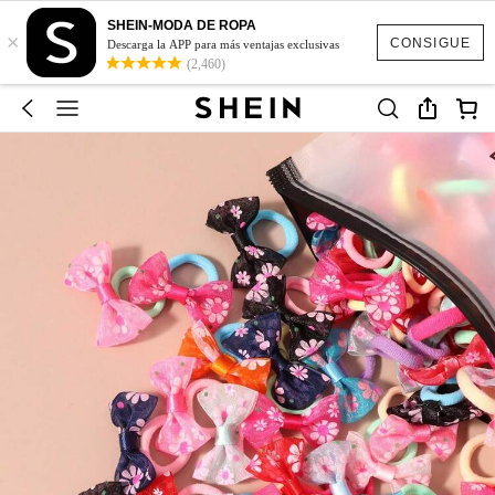
SHEIN-MODA DE ROPA
×
CONSIGUE
Descarga la APP para más ventajas exclusivas
(2,460)