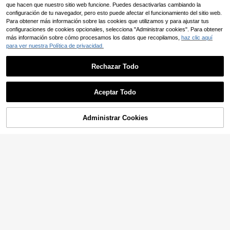
que hacen que nuestro sitio web funcione. Puedes desactivarlas cambiando la
configuración de tu navegador, pero esto puede afectar el funcionamiento del sitio web.
Para obtener más información sobre las cookies que utilizamos y para ajustar tus
configuraciones de cookies opcionales, selecciona "Administrar cookies". Para obtener
más información sobre cómo procesamos los datos que recopilamos,
haz clic aquí
Ahorro de $2.692
para ver nuestra Política de privacidad.
12 piezas - Clips de pelo mini con t
emática de Hello Kitty de Sanrio - A
Set de 20 piezas de Scrunchies y L
Clientes habituales
dorables clips de pelo con diseño d
azos para el cabello con diseños de
Rechazar Todo
Clientes habituales
10.190
e gato. Adecuados para decoración
mariposas, corazones y estrellas de
$
70+ vendidos
y uso de niñas - Clips de pelo elásti
colores para niñas, surtido de color
5.598
cos minimalistas y elegantes en ne
es aleatorios para decoración diaria
$
-32%
Aceptar Todo
gro y rosa, adecuados para combin
ar con la moda diaria
Administrar Cookies
AÑADIR A LA BOLSA
Ahorro de $32
7