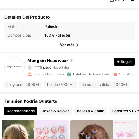
Detalles Del Producto
Material:
Poliéster
Composición:
100% Poliéster
924 Seguidores
4,94
Ver más
Mengxin Headwear
924 Seguidores
4,94
Seguir
f***8
pagó
Hace 1 día
a***2
seguido
Hace 1 día
Clientes habituales
Establecido hace 1 año
53K Vendido
924 Seguidores
4,94
muy cool (4000+)
bonito (2000+)
de buena calidad (2000+)
q
924 Seguidores
4,94
También Podría Gustarte
Recomendados
Joyas & Relojes
Belleza & Salud
Deportes & Ext
924 Seguidores
4,94
924 Seguidores
4,94