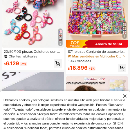
5
Ahorro de $994
8
#1 Más vendidos
en Multicolor Cintas para el pelo
¡Casi agotado!
20/50/100 piezas Coleteros con or
871 piezas Conjunto de accesorios
ejas de conejo para mujer, lazos bo
para el cabello de niña coloridos y li
Clientes habituales
#1 Más vendidos
#1 Más vendidos
en Multicolor Cintas para el pelo
en Multicolor Cintas para el pelo
nitos para el cabello, bandas elástic
ndos, que incluyen hebillas para el
1.4k+ vendidos
¡Casi agotado!
¡Casi agotado!
6.129
as de goma (color aleatorio)
cabello con moño, horquillas con flo
$
-7%
#1 Más vendidos
en Multicolor Cintas para el pelo
18.896
res, pinzas laterales con diseños de
$
-5%
¡Casi agotado!
dibujos animados, lazos para el cab
ello, pinzas para el cabello con estr
ellas Y2K, mini pinzas de garra y ba
ndas elásticas con nudos florales d
e bambú, esenciales para el uso dia
rio, fiestas y viajes para crear looks
dulces y adorables para niñas
Utilizamos cookies y tecnologías similares en nuestro sitio web para brindar el servicio
que solicitas y ofrecerte la mejor experiencia de sitio web posible. Puedes "Rechazar
todo", "Aceptar todo" o establecer tu preferencia de cookies en cualquier momento a tu
elección. Al seleccionar "Aceptar todo", estableceremos todas las cookies opcionales,
que nos ayudan a analizar el tráfico, ofrecer funcionalidades mejoradas y personalizar
el contenido y los anuncios para complementar tu experiencia de compra con SHEIN.
Al seleccionar "Rechazar todo", permites el uso de cookies estrictamente necesarias