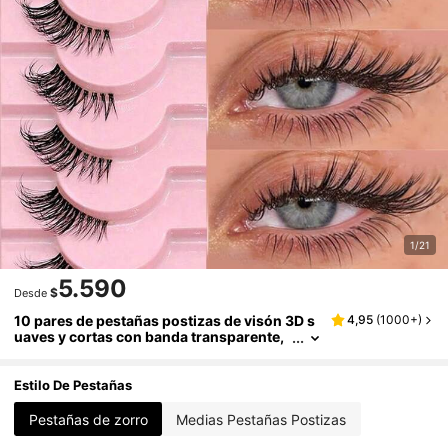
1/21
5.590
$
Desde
10 pares de pestañas postizas de visón 3D s
4,95
(
1000+
)
uaves y cortas con banda transparente,
estilo de ojos de gato, de aspecto natura
l, adecuadas para Halloween
Estilo De Pestañas
Pestañas de zorro
Medias Pestañas Postizas