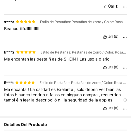
Útil
(1)
s***a
Estilo de Pestañas: Pestañas de zorro / Color: Rosa / Especificación General: YW-001
Beauuutiiifulllllllllllllllll
Útil
(0)
k***2
Estilo de Pestañas: Pestañas de zorro / Color: Rosa / Especificación General: YW-001
Me
encantan
las
pesta
ñ
as
de
SHEIN
!
Las
uso
a
diario
Útil
(0)
E***t
Estilo de Pestañas: Pestañas de zorro / Color: Rosa / Especificación General: YW-001
Me
encanta
!
La
calidad
es
Exelente
,
solo
deben
ver
bien
las
fotos
h
nunca
tendr
á
n
fallos
en
ninguna
compra
,
recuerden
tambi
é
n
leer
la
descripci
ó
n
,
la
seguridad
de
la
app
es
excepcional
,
gracias
shein
!
Útil
(0)
Detalles Del Producto