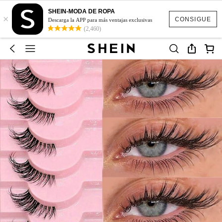
SHEIN-MODA DE ROPA
×
CONSIGUE
Descarga la APP para más ventajas exclusivas
(2,460)