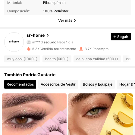
Material:
Fibra química
Composición:
100% Poliéster
Ver más
sr-home
305 Seguidores
4,93
Seguir
m***d
seguido
Hace 1 día
305 Seguidores
4,93
5.3K Vendido recientemente
3.7K Recompra
305 Seguidores
4,93
muy cool (1000+)
bonito (600+)
de buena calidad (500+)
como 
305 Seguidores
4,93
305 Seguidores
4,93
También Podría Gustarte
305 Seguidores
4,93
Recomendados
Accesorios de Vestir
Bolsos y Equipaje
Hogar & 
305 Seguidores
4,93
305 Seguidores
4,93
305 Seguidores
4,93
305 Seguidores
4,93
305 Seguidores
4,93