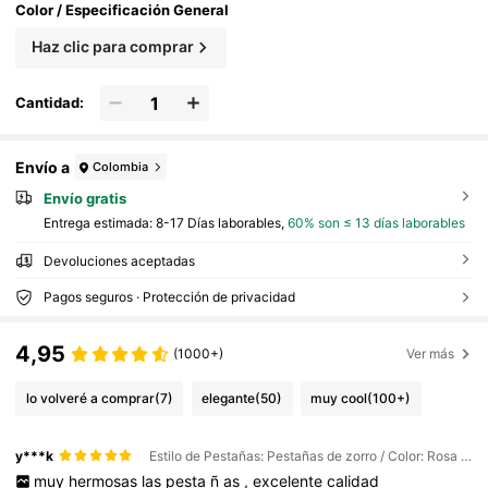
Color / Especificación General
Haz clic para comprar
Cantidad:
Envío a
Colombia
Envío gratis
Entrega estimada:
8-17 Días laborables,
60% son ≤ 13 días laborables
Devoluciones aceptadas
Pagos seguros · Protección de privacidad
4,95
(1000+)
Ver más
lo volveré a comprar
(7)
elegante
(50)
muy cool
(100+)
y***k
Estilo de Pestañas: Pestañas de zorro / Color: Rosa / Especificación General: YW-001
muy
hermosas
las
pesta
ñ
as
,
excelente
calidad