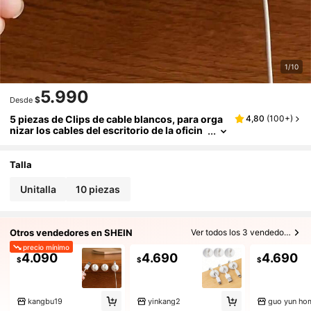
1/10
5.990
$
Desde
5 piezas de Clips de cable blancos, para orga
4,80
(
100+
)
nizar los cables del escritorio de la oficin
a, gestión de cables conveniente
Talla
Unitalla
10 piezas
Otros vendedores en SHEIN
Ver todos los 3 vendedores
precio mínimo
4.090
4.690
4.690
$
$
$
kangbu19
yinkang2
guo yun ho