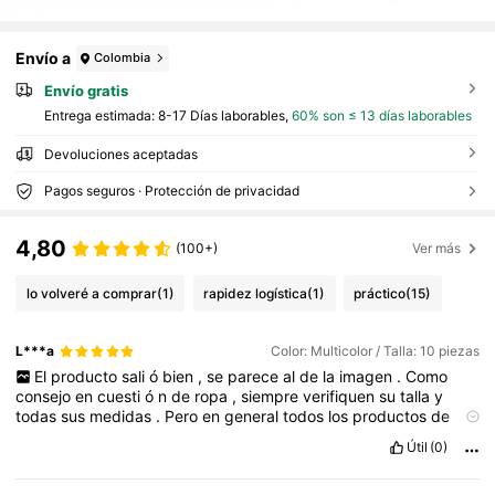
Envío a
Colombia
Envío gratis
Entrega estimada:
8-17 Días laborables,
60% son ≤ 13 días laborables
Devoluciones aceptadas
Pagos seguros · Protección de privacidad
4,80
(100+)
Ver más
lo volveré a comprar
(1)
rapidez logística
(1)
práctico
(15)
L***a
Color: Multicolor / Talla: 10 piezas
El
producto
sali
ó
bien
,
se
parece
al
de
la
imagen
.
Como
consejo
en
cuesti
ó
n
de
ropa
,
siempre
verifiquen
su
talla
y
todas
sus
medidas
.
Pero
en
general
todos
los
productos
de
shein
siempre
son
muy
buenos
.
Útil
(0)