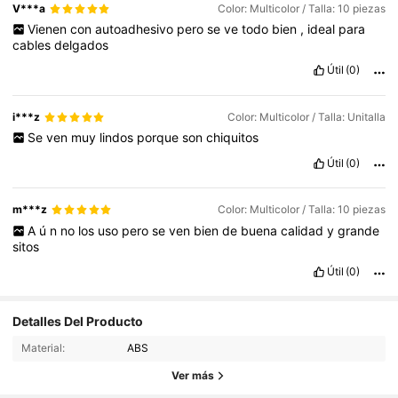
V***a
Color: Multicolor / Talla: 10 piezas
Vienen
con
autoadhesivo
pero
se
ve
todo
bien
,
ideal
para
cables
delgados
Útil
(0)
i***z
Color: Multicolor / Talla: Unitalla
Se
ven
muy
lindos
porque
son
chiquitos
Útil
(0)
m***z
Color: Multicolor / Talla: 10 piezas
A
ú
n
no
los
uso
pero
se
ven
bien
de
buena
calidad
y
grande
sitos
Útil
(0)
Detalles Del Producto
Material:
ABS
Ver más