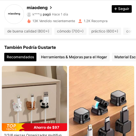
238 Seguidores
4,89
miaodeng
Seguir
k***g
pagó
Hace 1 día
s***n
seguido
Hace 1 día
238 Seguidores
4,89
13K Vendido recientemente
1.2K Recompra
de buena calidad (800+)
cómodo (700+)
práctico (600+)
como 
238 Seguidores
4,89
También Podría Gustarte
238 Seguidores
4,89
Recomendados
Herramientas & Mejoras para el Hogar
Material Esc
238 Seguidores
4,89
238 Seguidores
4,89
238 Seguidores
4,89
238 Seguidores
4,89
238 Seguidores
4,89
Ahorro de $97
238 Seguidores
4,89
2/3/6 piezas Organizador multifunci