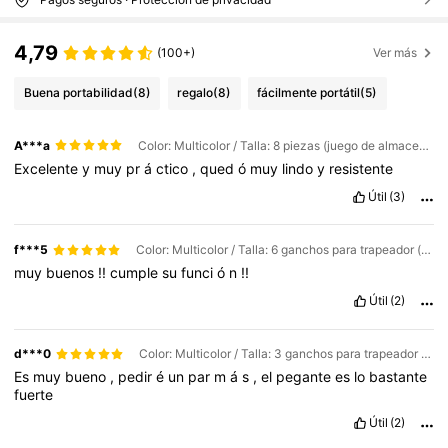
4,79
(100+)
Ver más
Buena portabilidad
(8)
regalo
(8)
fácilmente portátil
(5)
A***a
Color: Multicolor / Talla: 8 piezas (juego de almacenamiento)
Excelente
y
muy
pr
á
ctico
,
qued
ó
muy
lindo
y
resistente
Útil
(3)
f***5
Color: Multicolor / Talla: 6 ganchos para trapeador (versión de succión mejorada)
muy
buenos
!!
cumple
su
funci
ó
n
!!
Útil
(2)
d***0
Color: Multicolor / Talla: 3 ganchos para trapeador de colores aleatorios (material grueso)
Es
muy
bueno
,
pedir
é
un
par
m
á
s
,
el
pegante
es
lo
bastante
fuerte
Útil
(2)