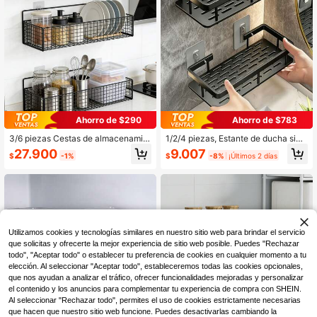
Ahorro de $290
Ahorro de $783
3/6 piezas Cestas de almacenamie
1/2/4 piezas, Estante de ducha sin t
nto multifunción, estantes de almac
aladro, estante de esquina a prueba
27.900
9.007
$
-1%
$
-8%
¡Últimos 2 días
enamiento montados en la pared, e
de óxido montado en la pared, esta
stantes adhesivos sin taladro, adec
nte de almacenamiento de baño y c
uados para la organización del bañ
ocina de gran capacidad y lujo - Est
o y la cocina, metal de baja alergia,
ante de almacenamiento de baño m
excelente para champú, jabón y artí
ontado en la pared sin taladro, conv
culos esenciales
eniente para el acceso y la organiz
ación, adecuado para la cocina y el
hogar, para almacenar artículos de t
Utilizamos cookies y tecnologías similares en nuestro sitio web para brindar el servicio
ocador, cosméticos y artículos diver
que solicitas y ofrecerte la mejor experiencia de sitio web posible. Puedes "Rechazar
sos
todo", "Aceptar todo" o establecer tu preferencia de cookies en cualquier momento a tu
elección. Al seleccionar "Aceptar todo", estableceremos todas las cookies opcionales,
que nos ayudan a analizar el tráfico, ofrecer funcionalidades mejoradas y personalizar
el contenido y los anuncios para complementar tu experiencia de compra con SHEIN.
Al seleccionar "Rechazar todo", permites el uso de cookies estrictamente necesarias
que hacen que nuestro sitio web funcione. Puedes desactivarlas cambiando la