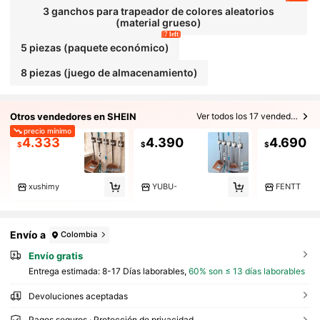
3 ganchos para trapeador de colores aleatorios
(material grueso)
7 left
5 piezas (paquete económico)
8 piezas (juego de almacenamiento)
Otros vendedores en SHEIN
Ver todos los 17 vendedores
precio mínimo
4.333
4.390
4.690
$
$
$
xushimy
YUBU-
FENTT
Envío a
Colombia
Envío gratis
Entrega estimada:
8-17 Días laborables,
60% son ≤ 13 días laborables
Devoluciones aceptadas
Pagos seguros · Protección de privacidad